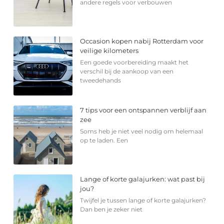
andere regels voor verbouwen
Occasion kopen nabij Rotterdam voor
veilige kilometers
Een goede voorbereiding maakt het
verschil bij de aankoop van een
tweedehands
7 tips voor een ontspannen verblijf aan
zee
Soms heb je niet veel nodig om helemaal
op te laden. Een
Lange of korte galajurken: wat past bij
jou?
Twijfel je tussen lange of korte galajurken?
Dan ben je zeker niet