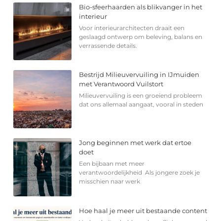
Bio-sfeerhaarden als blikvanger in het
interieur
Voor interieurarchitecten draait een
geslaagd ontwerp om beleving, balans en
verrassende details.
Bestrijd Milieuvervuiling in IJmuiden
met Verantwoord Vuilstort
Milieuvervuiling is een groeiend probleem
dat ons allemaal aangaat, vooral in steden
Jong beginnen met werk dat ertoe
doet
Een bijbaan met meer
verantwoordelijkheid Als jongere zoek je
misschien naar werk
Hoe haal je meer uit bestaande content