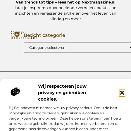
Van trends tot tips – lees het op Nextmagazine.nl
Laat je inspireren door boeiende verhalen, praktische
inzichten en verrassende artikelen over het leven van
alledag en meer.
Onze
Bericht categorie
informatie
Goede Backlinks: Jouw Sleutel tot Hogere Google Rankings
Manieren om Geld te Verdienen met Mijn Website: Zo Zet Jij Je Website om in een Inkomstenbron
Website index
Cookiebeleid (EU)
Wij respecteren jouw
@2025 www.nextmagazine.nl. All Right Reserved.
privacy en gebruiken
cookies.
Bij BelindaWeb.nl nemen we uw privacy serieus. Om u de best
mogelijke ervaring te bieden, gebruiken we cookies en
vergelijkbare technologieën. Deze helpen ons te begrijpen hoe u
onze website gebruikt, zodat wij deze kunnen verbeteren en u
gepersonaliseerde ervaringen kunnen bieden. Voor meer