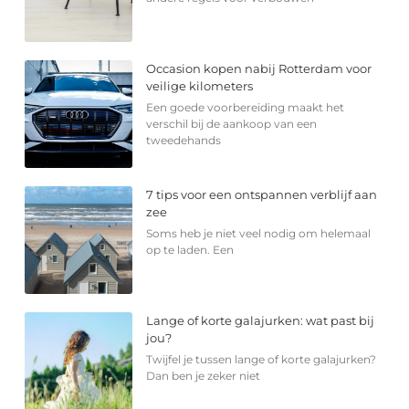
Occasion kopen nabij Rotterdam voor
veilige kilometers
Een goede voorbereiding maakt het
verschil bij de aankoop van een
tweedehands
7 tips voor een ontspannen verblijf aan
zee
Soms heb je niet veel nodig om helemaal
op te laden. Een
Lange of korte galajurken: wat past bij
jou?
Twijfel je tussen lange of korte galajurken?
Dan ben je zeker niet