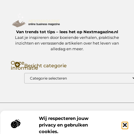
Van trends tot tips – lees het op Nextmagazine.nl
Laat je inspireren door boeiende verhalen, praktische
inzichten en verrassende artikelen over het leven van
alledag en meer.
Onze
Bericht categorie
informatie
Goede Backlinks: Jouw Sleutel tot Hogere Google Rankings
Manieren om Geld te Verdienen met Mijn Website: Zo Zet Jij Je Website om in een Inkomstenbron
Website index
Cookiebeleid (EU)
Wij respecteren jouw
@2025 www.nextmagazine.nl. All Right Reserved.
privacy en gebruiken
cookies.