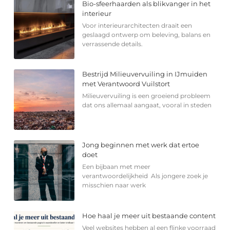
Bio-sfeerhaarden als blikvanger in het
interieur
Voor interieurarchitecten draait een
geslaagd ontwerp om beleving, balans en
verrassende details.
Bestrijd Milieuvervuiling in IJmuiden
met Verantwoord Vuilstort
Milieuvervuiling is een groeiend probleem
dat ons allemaal aangaat, vooral in steden
Jong beginnen met werk dat ertoe
doet
Een bijbaan met meer
verantwoordelijkheid Als jongere zoek je
misschien naar werk
Hoe haal je meer uit bestaande content
Veel websites hebben al een flinke voorraad