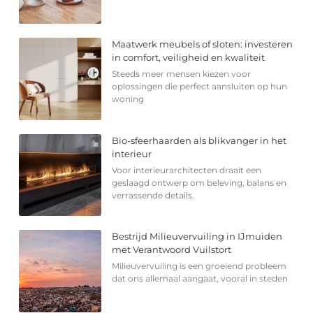
Maatwerk meubels of sloten: investeren
in comfort, veiligheid en kwaliteit
Steeds meer mensen kiezen voor
oplossingen die perfect aansluiten op hun
woning
Bio-sfeerhaarden als blikvanger in het
interieur
Voor interieurarchitecten draait een
geslaagd ontwerp om beleving, balans en
verrassende details.
Bestrijd Milieuvervuiling in IJmuiden
met Verantwoord Vuilstort
Milieuvervuiling is een groeiend probleem
dat ons allemaal aangaat, vooral in steden