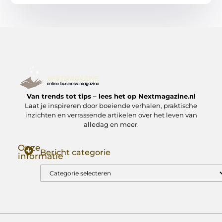
Van trends tot tips – lees het op Nextmagazine.nl
Laat je inspireren door boeiende verhalen, praktische
inzichten en verrassende artikelen over het leven van
alledag en meer.
Onze
Bericht categorie
informatie
Goede Backlinks: Jouw Sleutel tot Hogere Google Rankings
Manieren om Geld te Verdienen met Mijn Website: Zo Zet Jij Je Website om in een Inkomstenbron