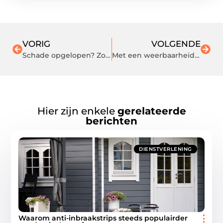
VORIG
VOLGENDE
Schade opgelopen? Zorg dat u een bedrijfsautoverzekering heeft
Met een weerbaarheidstraining voor uw kind leert hij of zij omgaan met pesten
Hier zijn enkele
gerelateerde
berichten
DIENSTVERLENING
Waarom anti-inbraakstrips steeds populairder