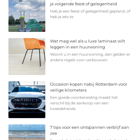
je volgende feest of gelegenheid
Heb je een feest of gelegenheid gepland, of
heb je iets te
Wat mag wel als u luxe laminaat wilt
leggen in een huurwoning
Woont u in een huurwoning, dan gelden er
andere regels voor verbouwen
Occasion kopen nabij Rotterdam voor
veilige kilometers
Een goede voorbereiding maakt het
verschil bij de aankoop van een
tweedehands
7 tips voor een ontspannen verblijf aan
zee