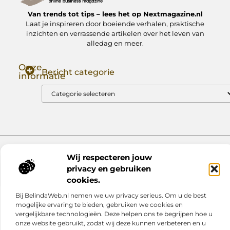
Van trends tot tips – lees het op Nextmagazine.nl
Laat je inspireren door boeiende verhalen, praktische
inzichten en verrassende artikelen over het leven van
alledag en meer.
Onze
Bericht categorie
informatie
Goede Backlinks: Jouw Sleutel tot Hogere Google Rankings
Manieren om Geld te Verdienen met Mijn Website: Zo Zet Jij Je Website om in een Inkomstenbron
Website index
Cookiebeleid (EU)
Wij respecteren jouw
@2025 www.nextmagazine.nl. All Right Reserved.
privacy en gebruiken
cookies.
Bij BelindaWeb.nl nemen we uw privacy serieus. Om u de best
mogelijke ervaring te bieden, gebruiken we cookies en
vergelijkbare technologieën. Deze helpen ons te begrijpen hoe u
onze website gebruikt, zodat wij deze kunnen verbeteren en u