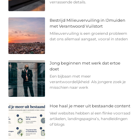
verrassende details.
Bestrijd Milieuvervuiling in IJmuiden
met Verantwoord Vuilstort
Milieuvervuiling is een groeiend probleem
dat ons allemaal aangaat, vooral in steden
Jong beginnen met werk dat ertoe
doet
Een bijbaan met meer
verantwoordelijkheid Als jongere zoek je
misschien naar werk
Hoe haal je meer uit bestaande content
Veel websites hebben al een flinke voorraad
artikelen, landingspagina’s, handleidingen
of blogs