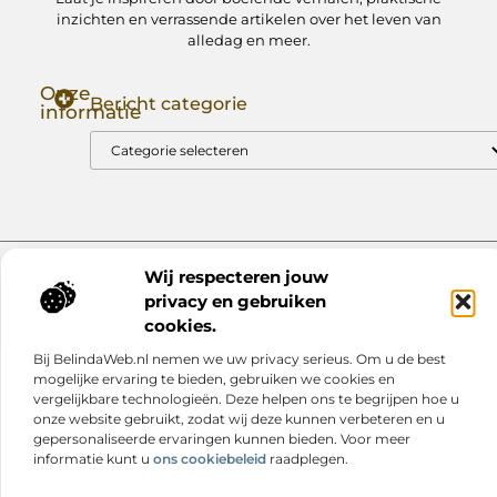
inzichten en verrassende artikelen over het leven van
alledag en meer.
Onze
Bericht categorie
informatie
Goede Backlinks: Jouw Sleutel tot Hogere Google Rankings
Manieren om Geld te Verdienen met Mijn Website: Zo Zet Jij Je Website om in een Inkomstenbron
Wij respecteren jouw
Website index
Cookiebeleid (EU)
privacy en gebruiken
@2025 www.nextmagazine.nl. All Right Reserved.
cookies.
Bij BelindaWeb.nl nemen we uw privacy serieus. Om u de best
mogelijke ervaring te bieden, gebruiken we cookies en
vergelijkbare technologieën. Deze helpen ons te begrijpen hoe u
onze website gebruikt, zodat wij deze kunnen verbeteren en u
gepersonaliseerde ervaringen kunnen bieden. Voor meer
informatie kunt u
ons cookiebeleid
raadplegen.