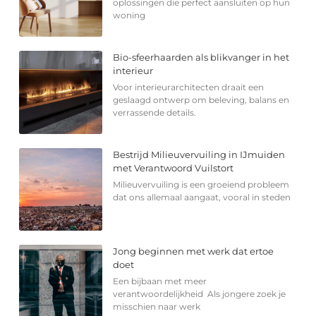
oplossingen die perfect aansluiten op hun
woning
Bio-sfeerhaarden als blikvanger in het
interieur
Voor interieurarchitecten draait een
geslaagd ontwerp om beleving, balans en
verrassende details.
Bestrijd Milieuvervuiling in IJmuiden
met Verantwoord Vuilstort
Milieuvervuiling is een groeiend probleem
dat ons allemaal aangaat, vooral in steden
Jong beginnen met werk dat ertoe
doet
Een bijbaan met meer
verantwoordelijkheid Als jongere zoek je
misschien naar werk