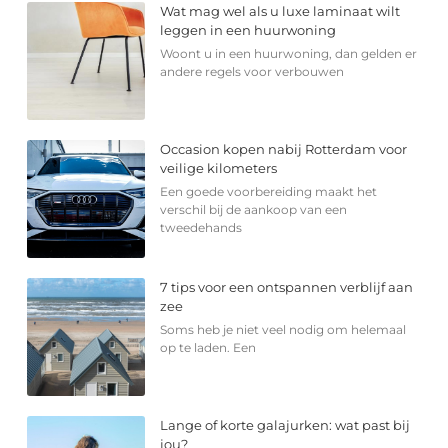
Wat mag wel als u luxe laminaat wilt
leggen in een huurwoning
Woont u in een huurwoning, dan gelden er
andere regels voor verbouwen
Occasion kopen nabij Rotterdam voor
veilige kilometers
Een goede voorbereiding maakt het
verschil bij de aankoop van een
tweedehands
7 tips voor een ontspannen verblijf aan
zee
Soms heb je niet veel nodig om helemaal
op te laden. Een
Lange of korte galajurken: wat past bij
jou?