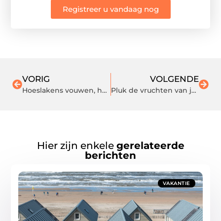
Registreer u vandaag nog
VORIG
VOLGENDE
Hoeslakens vouwen, hoe doe je dat?
Pluk de vruchten van je eigen fruitboom in de tuin
Hier zijn enkele
gerelateerde
berichten
VAKANTIE