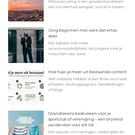
Milieuvervuiling is een groeiend probleem
dat ons allemaal aangaat, vooral in steden
Jong beginnen met werk dat ertoe
doet
Een bijbaan met meer
verantwoordelijkheid Als jongere zoek je
misschien naar werk
Hoe haal je meer uit bestaande content
Veel websites hebben al een flinke voorraad
artikelen, landingspagina’s, handleidingen
of blogs
Strandlakens bedrukken voor je
sportclub of vereniging – een blijvend
aandenken voor elk lid
Een seizoen vol trainingen, wedstrijden en