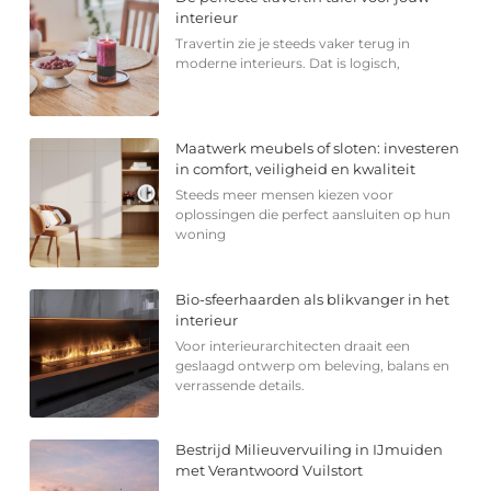
interieur
Travertin zie je steeds vaker terug in
moderne interieurs. Dat is logisch,
Maatwerk meubels of sloten: investeren
in comfort, veiligheid en kwaliteit
Steeds meer mensen kiezen voor
oplossingen die perfect aansluiten op hun
woning
Bio-sfeerhaarden als blikvanger in het
interieur
Voor interieurarchitecten draait een
geslaagd ontwerp om beleving, balans en
verrassende details.
Bestrijd Milieuvervuiling in IJmuiden
met Verantwoord Vuilstort