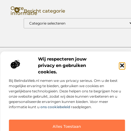
Onze
Bericht categorie
informatie
Goede Backlinks: Jouw Sleutel tot Hogere Google Rankings
Manieren om Geld te Verdienen met Mijn Website: Zo Zet Jij Je Website om in een Inkomstenbron
Website index
Cookiebeleid (EU)
Wij respecteren jouw
privacy en gebruiken
@2025 www.nextmagazine.nl. All Right Reserved.
cookies.
Bij BelindaWeb.nl nemen we uw privacy serieus. Om u de best
mogelijke ervaring te bieden, gebruiken we cookies en
vergelijkbare technologieën. Deze helpen ons te begrijpen hoe u
onze website gebruikt, zodat wij deze kunnen verbeteren en u
gepersonaliseerde ervaringen kunnen bieden. Voor meer
informatie kunt u
ons cookiebeleid
raadplegen.
Alles Toestaan