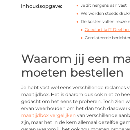
Je zit nergens aan vast
Inhoudsopgave:
We worden steeds druk
De kosten vallen reuze
Goed artikel? Deel he
Gerelateerde berichte
Waarom jij een ma
moeten bestellen
Je hebt vast wel eens verschillende reclames
maaltijdbox. Het is daarom dus ook niet zo hee
gedacht om het eens te proberen. Toch zien we
ervan weerhouden om het dan toch daadwerkel
maaltijdbox vergelijken
van verschillende aanbi
zijn, maar het in de kern allemaal dezelfde g
geven waarom jij het ook zou moeten proberen