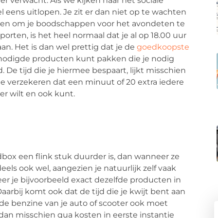
r verwacht. Als we kijken naar het sociale
eens uitlopen. Je zit er dan niet op te wachten
ten om je boodschappen voor het avondeten te
orten, is het heel normaal dat je al op 18.00 uur
an. Het is dan wel prettig dat je de
goedkoopste
benodigde producten kunt pakken die je nodig
 De tijd die je hiermee bespaart, lijkt misschien
je verzekeren dat een minuut of 20 extra iedere
r wilt en ook kunt.
box een flink stuk duurder is, dan wanneer ze
eels ook wel, aangezien je natuurlijk zelf vaak
r je bijvoorbeeld exact dezelfde producten in
aarbij komt ook dat de tijd die je kwijt bent aan
e benzine van je auto of scooter ook moet
an misschien qua kosten in eerste instantie