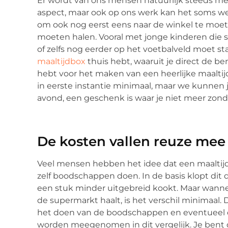
Er wordt van ons mensen natuurlijk steeds mee
aspect, maar ook op ons werk kan het soms wel 
om ook nog eerst eens naar de winkel te moe
moeten halen. Vooral met jonge kinderen die sp
of zelfs nog eerder op het voetbalveld moet sta
maaltijdbox
thuis hebt, waaruit je direct de 
hebt voor het maken van een heerlijke maaltijd.
in eerste instantie minimaal, maar we kunnen 
avond, een geschenk is waar je niet meer zonde
De kosten vallen reuze mee
Veel mensen hebben het idee dat een maaltijd
zelf boodschappen doen. In de basis klopt dit d
een stuk minder uitgebreid kookt. Maar wannee
de supermarkt haalt, is het verschil minimaal. D
het doen van de boodschappen en eventueel d
worden meegenomen in dit vergelijk. Je bent d