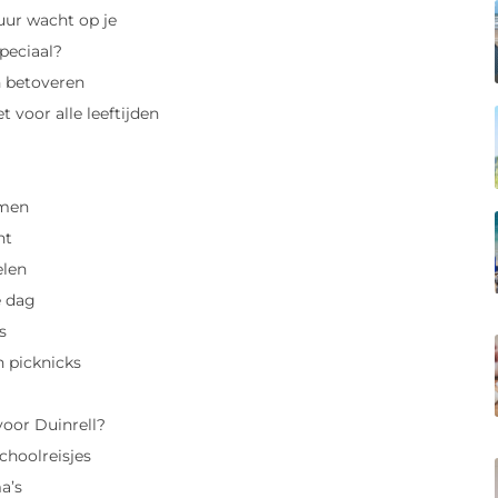
uur wacht op je
peciaal?
n betoveren
 voor alle leeftijden
rmen
ht
len
e dag
s
 picknicks
oor Duinrell?
hoolreisjes
a’s