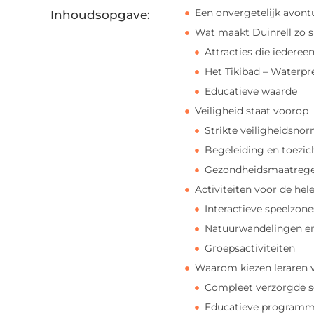
Een onvergetelijk avont
Inhoudsopgave:
Wat maakt Duinrell zo s
Attracties die iederee
Het Tikibad – Waterpret
Educatieve waarde
Veiligheid staat voorop
Strikte veiligheidsno
Begeleiding en toezic
Gezondheidsmaatrege
Activiteiten voor de hel
Interactieve speelzone
Natuurwandelingen en
Groepsactiviteiten
Waarom kiezen leraren v
Compleet verzorgde sc
Educatieve programm