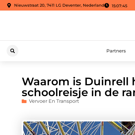
Nieuwstraat 20, 7411 LG Deventer, Nederland
15:07:46
Partners
Waarom is Duinrell 
schoolreisje in de r
Vervoer En Transport