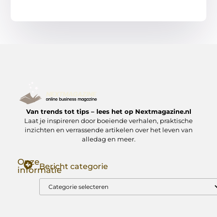
Van trends tot tips – lees het op Nextmagazine.nl
Laat je inspireren door boeiende verhalen, praktische
inzichten en verrassende artikelen over het leven van
alledag en meer.
Onze
Bericht categorie
informatie
Goede Backlinks: Jouw Sleutel tot Hogere Google Rankings
Manieren om Geld te Verdienen met Mijn Website: Zo Zet Jij Je Website om in een Inkomstenbron