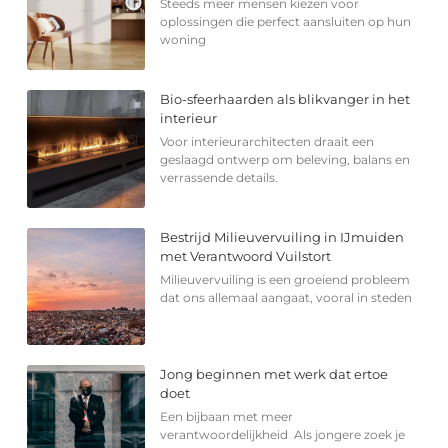
Steeds meer mensen kiezen voor
oplossingen die perfect aansluiten op hun
woning
Bio-sfeerhaarden als blikvanger in het
interieur
Voor interieurarchitecten draait een
geslaagd ontwerp om beleving, balans en
verrassende details.
Bestrijd Milieuvervuiling in IJmuiden
met Verantwoord Vuilstort
Milieuvervuiling is een groeiend probleem
dat ons allemaal aangaat, vooral in steden
Jong beginnen met werk dat ertoe
doet
Een bijbaan met meer
verantwoordelijkheid Als jongere zoek je