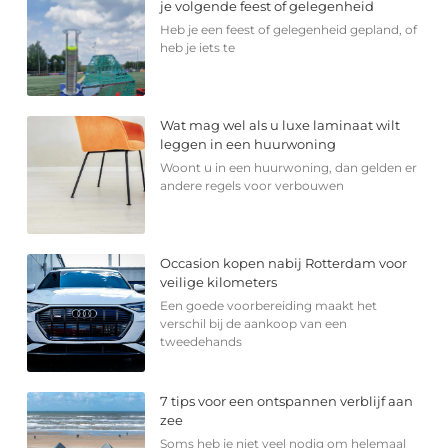
je volgende feest of gelegenheid
Heb je een feest of gelegenheid gepland, of
heb je iets te
Wat mag wel als u luxe laminaat wilt
leggen in een huurwoning
Woont u in een huurwoning, dan gelden er
andere regels voor verbouwen
Occasion kopen nabij Rotterdam voor
veilige kilometers
Een goede voorbereiding maakt het
verschil bij de aankoop van een
tweedehands
7 tips voor een ontspannen verblijf aan
zee
Soms heb je niet veel nodig om helemaal