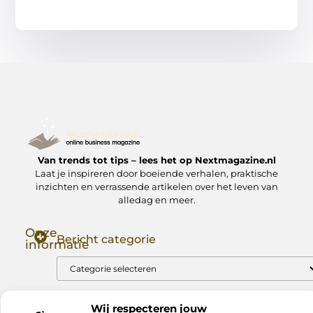
Van trends tot tips – lees het op Nextmagazine.nl
Laat je inspireren door boeiende verhalen, praktische
inzichten en verrassende artikelen over het leven van
alledag en meer.
Onze
Bericht categorie
informatie
Goede Backlinks: Jouw Sleutel tot Hogere Google Rankings
Manieren om Geld te Verdienen met Mijn Website: Zo Zet Jij Je Website om in een Inkomstenbron
Wij respecteren jouw