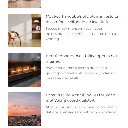
Maatwerk meubels of sloten: investeren
in comfort, veiligheid en kwaliteit
Steeds meer mensen kiezen voor
oplossingen die perfect aansluiten op hun
woning
Bio-sfeerhaarden als blikvanger in het
interieur
Voor interieurarchitecten draait een
geslaagd ontwerp om beleving, balans en
verrassende details.
Bestrijd Milieuvervuiling in IJmuiden
met Verantwoord Vuilstort
Milieuvervuiling is een groeiend probleem
dat ons allemaal aangaat, vooral in steden