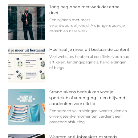
Jong beginnen met werk dat ertoe
doet
Een bijbaan met meer
verantwoordelijkheid Als jongere zoek je
misschien naar werk
Hoe haal je meer uit bestaande content
Veel websites hebben al een flinke voorraad
artikelen, landingspagina’s, handleidingen
of blogs
Strandlakens bedrukken voor je
sportclub of vereniging – een blijvend
aandenken voor elk lid
Een seizoen vol trainingen, wedstrijden en
onvergetelijke momenten verdient een
passende afsluiting.
Waarom anti-inbraakstrips steeds