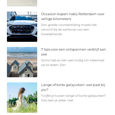
Occasion kopen nabij Rotterdam voor
veilige kilometers
Een goede voorbereiding maakt het
verschil bij de aankoop van een
tweedehands
7 tips voor een ontspannen verblijf aan
zee
Soms heb je niet veel nodig om helemaal
op te laden. Een
Lange of korte galajurken: wat past bij
jou?
Twijfel je tussen lange of korte galajurken?
Dan ben je zeker niet