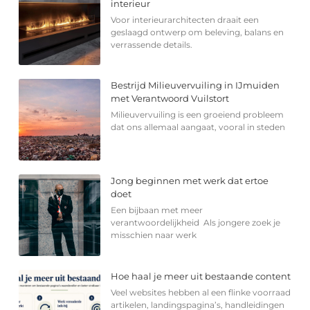
interieur
Voor interieurarchitecten draait een
geslaagd ontwerp om beleving, balans en
verrassende details.
Bestrijd Milieuvervuiling in IJmuiden
met Verantwoord Vuilstort
Milieuvervuiling is een groeiend probleem
dat ons allemaal aangaat, vooral in steden
Jong beginnen met werk dat ertoe
doet
Een bijbaan met meer
verantwoordelijkheid Als jongere zoek je
misschien naar werk
Hoe haal je meer uit bestaande content
Veel websites hebben al een flinke voorraad
artikelen, landingspagina’s, handleidingen