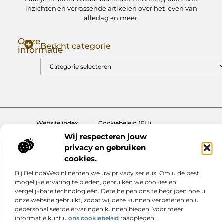
inzichten en verrassende artikelen over het leven van
alledag en meer.
Onze
Bericht categorie
informatie
Goede Backlinks: Jouw Sleutel tot Hogere Google Rankings
Manieren om Geld te Verdienen met Mijn Website: Zo Zet Jij Je Website om in een Inkomstenbron
Website index
Cookiebeleid (EU)
Wij respecteren jouw
@2025 www.nextmagazine.nl. All Right Reserved.
privacy en gebruiken
cookies.
Bij BelindaWeb.nl nemen we uw privacy serieus. Om u de best
mogelijke ervaring te bieden, gebruiken we cookies en
vergelijkbare technologieën. Deze helpen ons te begrijpen hoe u
onze website gebruikt, zodat wij deze kunnen verbeteren en u
gepersonaliseerde ervaringen kunnen bieden. Voor meer
informatie kunt u
ons cookiebeleid
raadplegen.