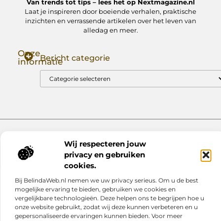
Van trends tot tips – lees het op Nextmagazine.nl
Laat je inspireren door boeiende verhalen, praktische
inzichten en verrassende artikelen over het leven van
alledag en meer.
Onze
Bericht categorie
informatie
Goede Backlinks: Jouw Sleutel tot Hogere Google Rankings
Manieren om Geld te Verdienen met Mijn Website: Zo Zet Jij Je Website om in een Inkomstenbron
Website index
Cookiebeleid (EU)
Wij respecteren jouw
@2025 www.nextmagazine.nl. All Right Reserved.
privacy en gebruiken
cookies.
Bij BelindaWeb.nl nemen we uw privacy serieus. Om u de best
mogelijke ervaring te bieden, gebruiken we cookies en
vergelijkbare technologieën. Deze helpen ons te begrijpen hoe u
onze website gebruikt, zodat wij deze kunnen verbeteren en u
gepersonaliseerde ervaringen kunnen bieden. Voor meer