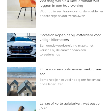
Wat mag wel als u luxe laminaat wilt
leggen in een huurwoning
Woont u in een huurwoning, dan gelden er
andere regels voor verbouwen
Occasion kopen nabij Rotterdam voor
veilige kilometers
Een goede voorbereiding maakt het
verschil bij de aankoop van een
tweedehands
7 tips voor een ontspannen verblijf aan
zee
Soms heb je niet veel nodig om helemaal
op te laden. Een
Lange of korte galajurken: wat past bij
jou?