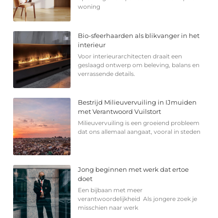
woning
Bio-sfeerhaarden als blikvanger in het
interieur
Voor interieurarchitecten draait een
geslaagd ontwerp om beleving, balans en
verrassende details.
Bestrijd Milieuvervuiling in IJmuiden
met Verantwoord Vuilstort
Milieuvervuiling is een groeiend probleem
dat ons allemaal aangaat, vooral in steden
Jong beginnen met werk dat ertoe
doet
Een bijbaan met meer
verantwoordelijkheid Als jongere zoek je
misschien naar werk