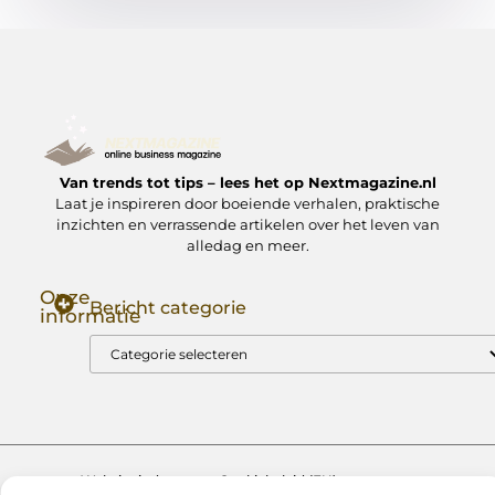
Van trends tot tips – lees het op Nextmagazine.nl
Laat je inspireren door boeiende verhalen, praktische
inzichten en verrassende artikelen over het leven van
alledag en meer.
Onze
Bericht categorie
informatie
Goede Backlinks: Jouw Sleutel tot Hogere Google Rankings
Manieren om Geld te Verdienen met Mijn Website: Zo Zet Jij Je Website om in een Inkomstenbron
Website index
Cookiebeleid (EU)