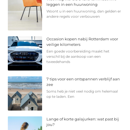
leggen in een huurwoning
Woont u in een huurwoning, dan gelden er
andere regels voor verbouwen
Occasion kopen nabij Rotterdam voor
veilige kilometers
Een goede voorbereiding maakt het
verschil bij de aankoop van een
tweedehands
7 tips voor een ontspannen verblijf aan
zee
Soms heb je niet veel nodig om helemaal
op te laden. Een
Lange of korte galajurken: wat past bij
jou?