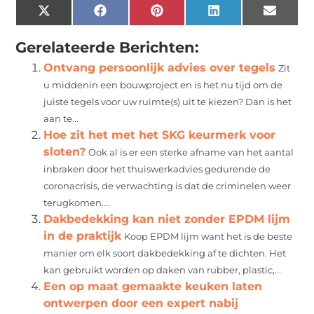
X
Facebook
Pinterest
LinkedIn
Email
(Twitter)
Gerelateerde Berichten:
Ontvang persoonlijk advies over tegels
Zit
u middenin een bouwproject en is het nu tijd om de
juiste tegels voor uw ruimte(s) uit te kiezen? Dan is het
aan te...
Hoe zit het met het SKG keurmerk voor
sloten?
Ook al is er een sterke afname van het aantal
inbraken door het thuiswerkadvies gedurende de
coronacrisis, de verwachting is dat de criminelen weer
terugkomen....
Dakbedekking kan niet zonder EPDM lijm
in de praktijk
Koop EPDM lijm want het is de beste
manier om elk soort dakbedekking af te dichten. Het
kan gebruikt worden op daken van rubber, plastic,...
Een op maat gemaakte keuken laten
ontwerpen door een expert nabij