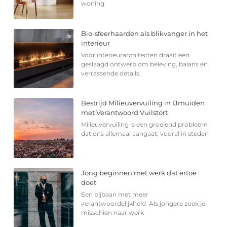
woning
Bio-sfeerhaarden als blikvanger in het
interieur
Voor interieurarchitecten draait een
geslaagd ontwerp om beleving, balans en
verrassende details.
Bestrijd Milieuvervuiling in IJmuiden
met Verantwoord Vuilstort
Milieuvervuiling is een groeiend probleem
dat ons allemaal aangaat, vooral in steden
Jong beginnen met werk dat ertoe
doet
Een bijbaan met meer
verantwoordelijkheid Als jongere zoek je
misschien naar werk