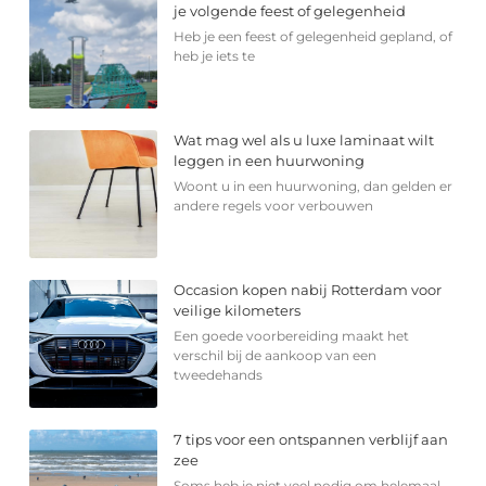
je volgende feest of gelegenheid
Heb je een feest of gelegenheid gepland, of
heb je iets te
Wat mag wel als u luxe laminaat wilt
leggen in een huurwoning
Woont u in een huurwoning, dan gelden er
andere regels voor verbouwen
Occasion kopen nabij Rotterdam voor
veilige kilometers
Een goede voorbereiding maakt het
verschil bij de aankoop van een
tweedehands
7 tips voor een ontspannen verblijf aan
zee
Soms heb je niet veel nodig om helemaal