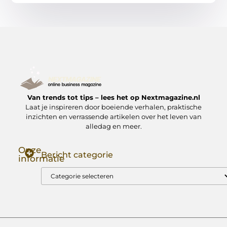
Van trends tot tips – lees het op Nextmagazine.nl
Laat je inspireren door boeiende verhalen, praktische
inzichten en verrassende artikelen over het leven van
alledag en meer.
Onze
Bericht categorie
informatie
Goede Backlinks: Jouw Sleutel tot Hogere Google Rankings
Manieren om Geld te Verdienen met Mijn Website: Zo Zet Jij Je Website om in een Inkomstenbron