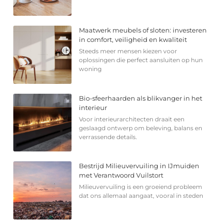
Maatwerk meubels of sloten: investeren
in comfort, veiligheid en kwaliteit
Steeds meer mensen kiezen voor
oplossingen die perfect aansluiten op hun
woning
Bio-sfeerhaarden als blikvanger in het
interieur
Voor interieurarchitecten draait een
geslaagd ontwerp om beleving, balans en
verrassende details.
Bestrijd Milieuvervuiling in IJmuiden
met Verantwoord Vuilstort
Milieuvervuiling is een groeiend probleem
dat ons allemaal aangaat, vooral in steden