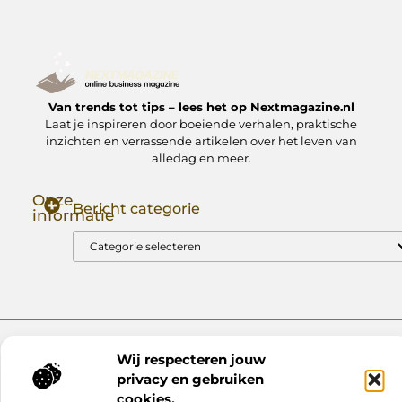
Van trends tot tips – lees het op Nextmagazine.nl
Laat je inspireren door boeiende verhalen, praktische
inzichten en verrassende artikelen over het leven van
alledag en meer.
Onze
Bericht categorie
informatie
Goede Backlinks: Jouw Sleutel tot Hogere Google Rankings
Manieren om Geld te Verdienen met Mijn Website: Zo Zet Jij Je Website om in een Inkomstenbron
Website index
Cookiebeleid (EU)
Wij respecteren jouw
@2025 www.nextmagazine.nl. All Right Reserved.
privacy en gebruiken
cookies.