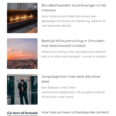
Bio-sfeerhaarden als blikvanger in het
interieur
Voor interieurarchitecten draait een
geslaagd ontwerp om beleving, balans en
verrassende details.
Bestrijd Milieuvervuiling in IJmuiden
met Verantwoord Vuilstort
Milieuvervuiling is een groeiend probleem
dat ons allemaal aangaat, vooral in steden
Jong beginnen met werk dat ertoe
doet
Een bijbaan met meer
verantwoordelijkheid Als jongere zoek je
misschien naar werk
Hoe haal je meer uit bestaande content