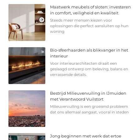
Maatwerk meubels of sloten: investeren
in comfort, veiligheid en kwaliteit
Steeds meer mensen kiezen voor
oplossingen die perfect aansluiten op hun
woning
Bio-sfeerhaarden als blikvanger in het
interieur
Voor interieurarchitecten draait een
geslaagd ontwerp om beleving, balans en
verrassende details.
Bestrijd Milieuvervuiling in IJmuiden
met Verantwoord Vuilstort
Milieuvervuiling is een groeiend probleem
dat ons allemaal aangaat, vooral in steden
Jong beginnen met werk dat ertoe