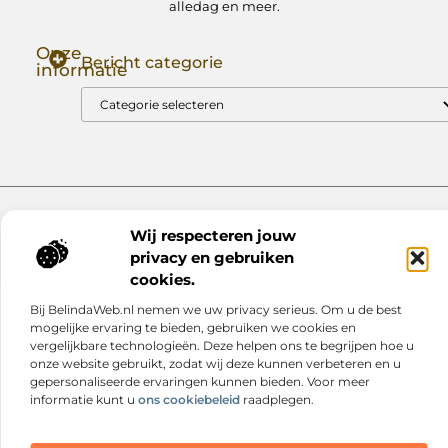
alledag en meer.
Onze
Bericht categorie
informatie
Goede Backlinks: Jouw Sleutel tot Hogere Google Rankings
Manieren om Geld te Verdienen met Mijn Website: Zo Zet Jij Je Website om in een Inkomstenbron
Website index
Cookiebeleid (EU)
Wij respecteren jouw
@2025 www.nextmagazine.nl. All Right Reserved.
privacy en gebruiken
cookies.
Bij BelindaWeb.nl nemen we uw privacy serieus. Om u de best
mogelijke ervaring te bieden, gebruiken we cookies en
vergelijkbare technologieën. Deze helpen ons te begrijpen hoe u
onze website gebruikt, zodat wij deze kunnen verbeteren en u
gepersonaliseerde ervaringen kunnen bieden. Voor meer
informatie kunt u
ons cookiebeleid
raadplegen.