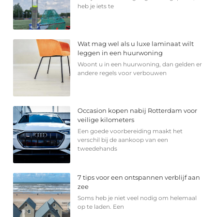
heb je iets te
Wat mag wel als u luxe laminaat wilt
leggen in een huurwoning
Woont u in een huurwoning, dan gelden er
andere regels voor verbouwen
Occasion kopen nabij Rotterdam voor
veilige kilometers
Een goede voorbereiding maakt het
verschil bij de aankoop van een
tweedehands
7 tips voor een ontspannen verblijf aan
zee
Soms heb je niet veel nodig om helemaal
op te laden. Een