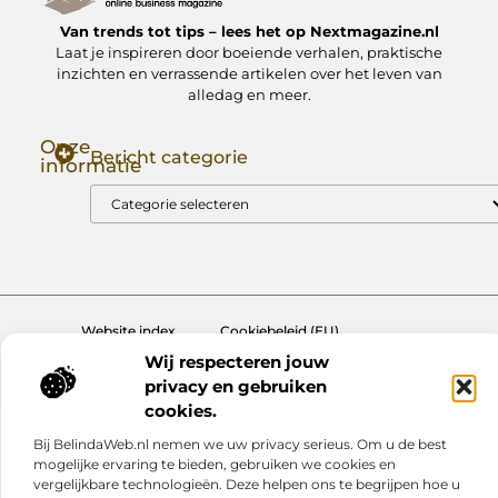
Van trends tot tips – lees het op Nextmagazine.nl
Laat je inspireren door boeiende verhalen, praktische
inzichten en verrassende artikelen over het leven van
alledag en meer.
Onze
Bericht categorie
informatie
Goede Backlinks: Jouw Sleutel tot Hogere Google Rankings
Manieren om Geld te Verdienen met Mijn Website: Zo Zet Jij Je Website om in een Inkomstenbron
Website index
Cookiebeleid (EU)
Wij respecteren jouw
@2025 www.nextmagazine.nl. All Right Reserved.
privacy en gebruiken
cookies.
Bij BelindaWeb.nl nemen we uw privacy serieus. Om u de best
mogelijke ervaring te bieden, gebruiken we cookies en
vergelijkbare technologieën. Deze helpen ons te begrijpen hoe u