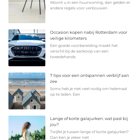
Woont u in een huurwoning, dan gelden er
andere regels voor verbouwen
Occasion kopen nabij Rotterdam voor
veilige kilometers
Een goede voorbereiding maakt het
verschil bij de aankoop van een
tweedehands
7 tips voor een ontspannen verblijf aan
zee
Soms heb je niet veel nodig om helemaal
op te laden. Een
Lange of korte galajurken: wat past bij
jou?
Twijfel je tussen lange of korte galajurken?
Dan ben je zeker niet