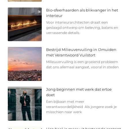
Bio-sfeerhaarden als blikvanger in het
interieur
Voor interieurarchitecten draait een
geslaagd ontwerp om beleving, balans en
verrassende details.
Bestrijd Milieuvervuiling in IJmuiden
met Verantwoord Vuilstort
Milieuvervuiling is een groeiend probleem
dat ons allemaal aangaat, vooral in steden
Jong beginnen met werk dat ertoe
doet
Een bijbaan met meer
verantwoordelijkheid Als jongere zoek je
misschien naar werk