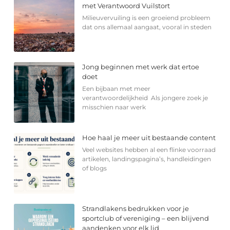
met Verantwoord Vuilstort
Milieuvervuiling is een groeiend probleem
dat ons allemaal aangaat, vooral in steden
Jong beginnen met werk dat ertoe
doet
Een bijbaan met meer
verantwoordelijkheid Als jongere zoek je
misschien naar werk
Hoe haal je meer uit bestaande content
Veel websites hebben al een flinke voorraad
artikelen, landingspagina’s, handleidingen
of blogs
Strandlakens bedrukken voor je
sportclub of vereniging – een blijvend
aandenken voor elk lid