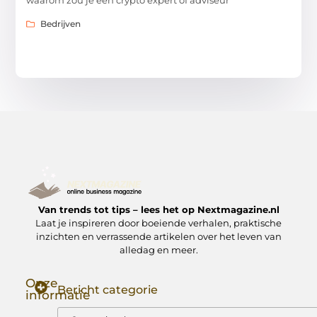
waarom zou je een crypto expert of adviseur
Bedrijven
Van trends tot tips – lees het op Nextmagazine.nl
Laat je inspireren door boeiende verhalen, praktische
inzichten en verrassende artikelen over het leven van
alledag en meer.
Onze
Bericht categorie
informatie
Goede Backlinks: Jouw Sleutel tot Hogere Google Rankings
Manieren om Geld te Verdienen met Mijn Website: Zo Zet Jij Je Website om in een Inkomstenbron