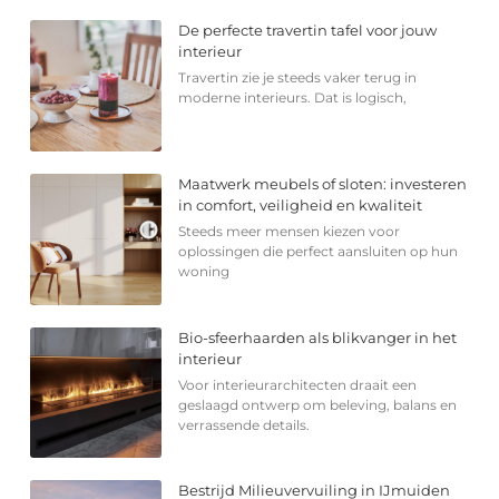
De perfecte travertin tafel voor jouw
interieur
Travertin zie je steeds vaker terug in
moderne interieurs. Dat is logisch,
Maatwerk meubels of sloten: investeren
in comfort, veiligheid en kwaliteit
Steeds meer mensen kiezen voor
oplossingen die perfect aansluiten op hun
woning
Bio-sfeerhaarden als blikvanger in het
interieur
Voor interieurarchitecten draait een
geslaagd ontwerp om beleving, balans en
verrassende details.
Bestrijd Milieuvervuiling in IJmuiden