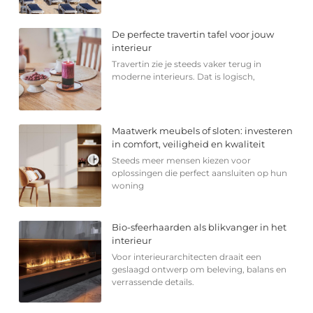
De perfecte travertin tafel voor jouw
interieur
Travertin zie je steeds vaker terug in
moderne interieurs. Dat is logisch,
Maatwerk meubels of sloten: investeren
in comfort, veiligheid en kwaliteit
Steeds meer mensen kiezen voor
oplossingen die perfect aansluiten op hun
woning
Bio-sfeerhaarden als blikvanger in het
interieur
Voor interieurarchitecten draait een
geslaagd ontwerp om beleving, balans en
verrassende details.