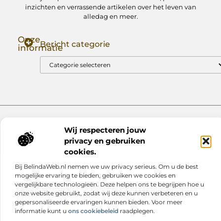
inzichten en verrassende artikelen over het leven van
alledag en meer.
Onze
Bericht categorie
informatie
Goede Backlinks: Jouw Sleutel tot Hogere Google Rankings
Manieren om Geld te Verdienen met Mijn Website: Zo Zet Jij Je Website om in een Inkomstenbron
Website index
Cookiebeleid (EU)
Wij respecteren jouw
@2025 www.nextmagazine.nl. All Right Reserved.
privacy en gebruiken
cookies.
Bij BelindaWeb.nl nemen we uw privacy serieus. Om u de best
mogelijke ervaring te bieden, gebruiken we cookies en
vergelijkbare technologieën. Deze helpen ons te begrijpen hoe u
onze website gebruikt, zodat wij deze kunnen verbeteren en u
gepersonaliseerde ervaringen kunnen bieden. Voor meer
informatie kunt u
ons cookiebeleid
raadplegen.