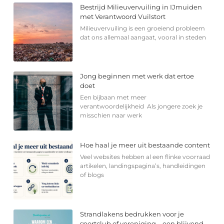
Bestrijd Milieuvervuiling in IJmuiden
met Verantwoord Vuilstort
Milieuvervuiling is een groeiend probleem
dat ons allemaal aangaat, vooral in steden
Jong beginnen met werk dat ertoe
doet
Een bijbaan met meer
verantwoordelijkheid Als jongere zoek je
misschien naar werk
Hoe haal je meer uit bestaande content
Veel websites hebben al een flinke voorraad
artikelen, landingspagina’s, handleidingen
of blogs
Strandlakens bedrukken voor je
sportclub of vereniging – een blijvend