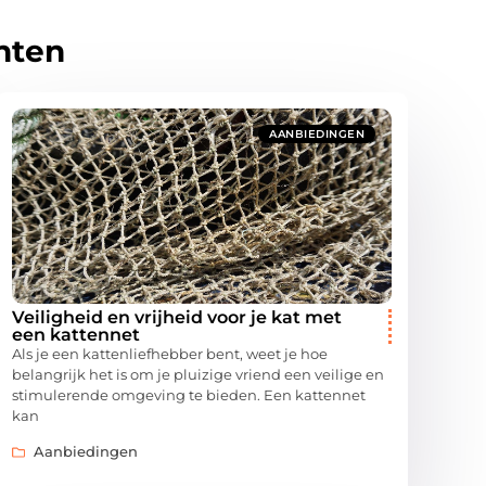
hten
AANBIEDINGEN
Veiligheid en vrijheid voor je kat met
een kattennet
Als je een kattenliefhebber bent, weet je hoe
belangrijk het is om je pluizige vriend een veilige en
stimulerende omgeving te bieden. Een kattennet
kan
Aanbiedingen