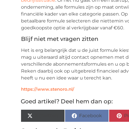
bedrijfssituatie
. Of het nu gaat om een startu
onderneming, alle formules zijn op maat ontwik
financiële kader van elke categorie passen. O
betaalbare formule selecteren die niettemin v
goedkoopste optie al verkrijgbaar vanaf €60.
Blijf niet met vragen zitten
Het is erg belangrijk dat u de juist formule kie
mag u uiteraard altijd contact opnemen met de s
verschillende abonnementsformules en u op bas
Reken daarbij ook op uitgebreid financieel adv
heeft u nu een idee waar u terecht kan.
https://www.stenoro.nl/
Goed artikel? Deel hem dan op:
X (Twitter)
Facebook
Pi