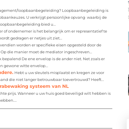
agement/loopbaanbegeleiding? Loopbaanbegeleiding is
pbaankeuzes. U verkrijgt persoonlijke opvang waarbij de
Loopbaanbegeleiding bied u...
r of ondernemer is het belangrijk om er representatief te
rdt gedragen er netjes uit ziet...
vendien worden er specifieke eisen opgesteld door de
 Op die manier moet de mediator ingeschreven...
k bepalend De ene envelop is de ander niet. Net zoals er
en gewone witte envelop...
ndere.
Hebt u uw sleutels misplaatst en kregen ze voor
emand die niet langer betrouwbaar toevertrouwd? Heeft...
erabewaking systeem van NL
hte prijs. Wanneer u uw huis goed beveiligd wilt hebben is
ebben....