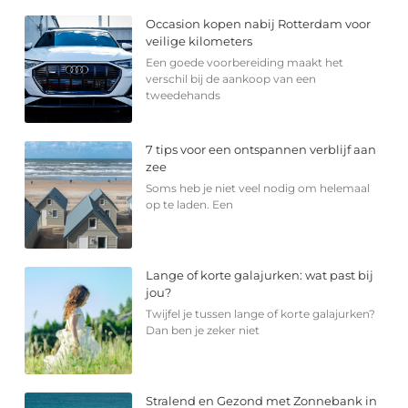
Occasion kopen nabij Rotterdam voor
veilige kilometers
Een goede voorbereiding maakt het
verschil bij de aankoop van een
tweedehands
7 tips voor een ontspannen verblijf aan
zee
Soms heb je niet veel nodig om helemaal
op te laden. Een
Lange of korte galajurken: wat past bij
jou?
Twijfel je tussen lange of korte galajurken?
Dan ben je zeker niet
Stralend en Gezond met Zonnebank in