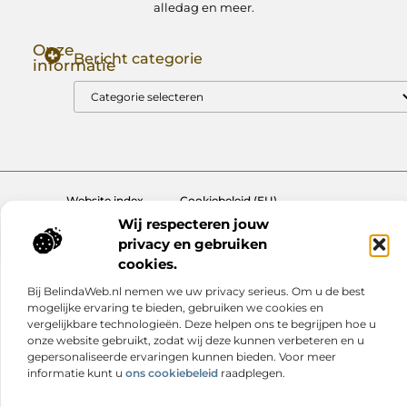
alledag en meer.
Onze
Bericht categorie
informatie
Goede Backlinks: Jouw Sleutel tot Hogere Google Rankings
Manieren om Geld te Verdienen met Mijn Website: Zo Zet Jij Je Website om in een Inkomstenbron
Website index
Cookiebeleid (EU)
Wij respecteren jouw
@2025 www.nextmagazine.nl. All Right Reserved.
privacy en gebruiken
cookies.
Bij BelindaWeb.nl nemen we uw privacy serieus. Om u de best
mogelijke ervaring te bieden, gebruiken we cookies en
vergelijkbare technologieën. Deze helpen ons te begrijpen hoe u
onze website gebruikt, zodat wij deze kunnen verbeteren en u
gepersonaliseerde ervaringen kunnen bieden. Voor meer
informatie kunt u
ons cookiebeleid
raadplegen.