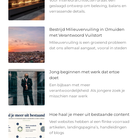
Voor interieurarchitecten draait een
geslaagd ontwerp om beleving, balans en
verrassende details.
Bestrijd Milieuvervuiling in IJmuiden
met Verantwoord Vuilstort
Milieuvervuiling is een groeiend probleem
dat ons allemaal aangaat, vooral in steden
Jong beginnen met werk dat ertoe
doet
Een bijbaan met meer
verantwoordelijkheid Als jongere zoek je
misschien naar werk
Hoe haal je meer uit bestaande content
Veel websites hebben al een flinke voorraad
artikelen, landingspagina’s, handleidingen
of blogs