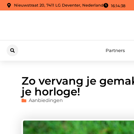
Nieuwstraat 20, 7411 LG Deventer, Nederland
16:14:39
Partners
Zo vervang je gemakk
je horloge!
Aanbiedingen