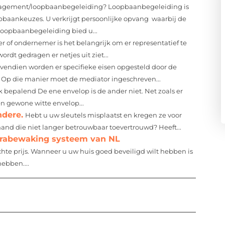
agement/loopbaanbegeleiding? Loopbaanbegeleiding is
pbaankeuzes. U verkrijgt persoonlijke opvang waarbij de
Loopbaanbegeleiding bied u...
r of ondernemer is het belangrijk om er representatief te
rdt gedragen er netjes uit ziet...
vendien worden er specifieke eisen opgesteld door de
 Op die manier moet de mediator ingeschreven...
k bepalend De ene envelop is de ander niet. Net zoals er
en gewone witte envelop...
ndere.
Hebt u uw sleutels misplaatst en kregen ze voor
emand die niet langer betrouwbaar toevertrouwd? Heeft...
erabewaking systeem van NL
hte prijs. Wanneer u uw huis goed beveiligd wilt hebben is
ebben....