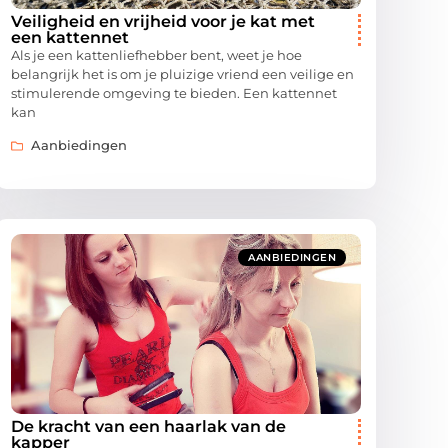
Veiligheid en vrijheid voor je kat met
een kattennet
Als je een kattenliefhebber bent, weet je hoe
belangrijk het is om je pluizige vriend een veilige en
stimulerende omgeving te bieden. Een kattennet
kan
Aanbiedingen
AANBIEDINGEN
De kracht van een haarlak van de
kapper