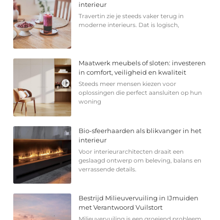
interieur
Travertin zie je steeds vaker terug in
moderne interieurs. Dat is logisch,
Maatwerk meubels of sloten: investeren
in comfort, veiligheid en kwaliteit
Steeds meer mensen kiezen voor
oplossingen die perfect aansluiten op hun
woning
Bio-sfeerhaarden als blikvanger in het
interieur
Voor interieurarchitecten draait een
geslaagd ontwerp om beleving, balans en
verrassende details.
Bestrijd Milieuvervuiling in IJmuiden
met Verantwoord Vuilstort
Milieuvervuiling is een groeiend probleem