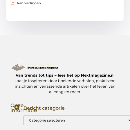
Aanbiedingen
Van trends tot tips – lees het op Nextmagazine.nl
Laat je inspireren door boeiende verhalen, praktische
inzichten en verrassende artikelen over het leven van
alledag en meer.
Onze
Bericht categorie
informatie
Goede Backlinks: Jouw Sleutel tot Hogere Google Rankings
Manieren om Geld te Verdienen met Mijn Website: Zo Zet Jij Je Website om in een Inkomstenbron