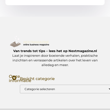
Van trends tot tips – lees het op Nextmagazine.nl
Laat je inspireren door boeiende verhalen, praktische
inzichten en verrassende artikelen over het leven van
alledag en meer.
Onze
Bericht categorie
informatie
Goede Backlinks: Jouw Sleutel tot Hogere Google Rankings
Manieren om Geld te Verdienen met Mijn Website: Zo Zet Jij Je Website om in een Inkomstenbron