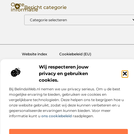
Onze
Bericht categorie
informatie
Goede Backlinks: Jouw Sleutel tot Hogere Google Rankings
Manieren om Geld te Verdienen met Mijn Website: Zo Zet Jij Je Website om in een Inkomstenbron
Website index
Cookiebeleid (EU)
@2025 www.nextmagazine.nl. All Right Reserved.
Wij respecteren jouw
privacy en gebruiken
cookies.
Bij BelindaWeb.nl nemen we uw privacy serieus. Om u de best
mogelijke ervaring te bieden, gebruiken we cookies en
vergelijkbare technologieën. Deze helpen ons te begrijpen hoe u
onze website gebruikt, zodat wij deze kunnen verbeteren en u
gepersonaliseerde ervaringen kunnen bieden. Voor meer
informatie kunt u
ons cookiebeleid
raadplegen.