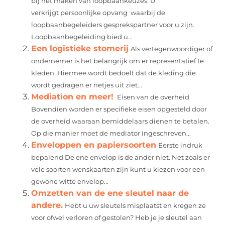
bij het maken van loopbaankeuzes. U
verkrijgt persoonlijke opvang waarbij de
loopbaanbegeleiders gesprekspartner voor u zijn.
Loopbaanbegeleiding bied u...
Een logistieke stomerij
Als vertegenwoordiger of
ondernemer is het belangrijk om er representatief te
kleden. Hiermee wordt bedoelt dat de kleding die
wordt gedragen er netjes uit ziet...
Mediation en meer!
Eisen van de overheid
Bovendien worden er specifieke eisen opgesteld door
de overheid waaraan bemiddelaars dienen te betalen.
Op die manier moet de mediator ingeschreven...
Enveloppen en papiersoorten
Eerste indruk
bepalend De ene envelop is de ander niet. Net zoals er
vele soorten wenskaarten zijn kunt u kiezen voor een
gewone witte envelop...
Omzetten van de ene sleutel naar de
andere.
Hebt u uw sleutels misplaatst en kregen ze
voor ofwel verloren of gestolen? Heb je je sleutel aan