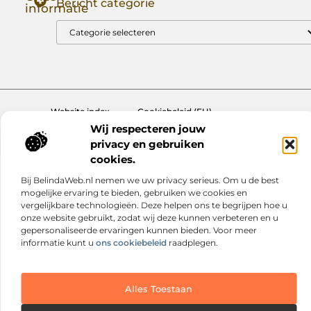
Bericht categorie
informatie
Goede Backlinks: Jouw Sleutel tot Hogere Google Rankings
Manieren om Geld te Verdienen met Mijn Website: Zo Zet Jij Je Website om in een Inkomstenbron
Website index
Cookiebeleid (EU)
Wij respecteren jouw
@2025 www.nextmagazine.nl. All Right Reserved.
privacy en gebruiken
cookies.
Bij BelindaWeb.nl nemen we uw privacy serieus. Om u de best
mogelijke ervaring te bieden, gebruiken we cookies en
vergelijkbare technologieën. Deze helpen ons te begrijpen hoe u
onze website gebruikt, zodat wij deze kunnen verbeteren en u
gepersonaliseerde ervaringen kunnen bieden. Voor meer
informatie kunt u
ons cookiebeleid
raadplegen.
Alles Toestaan