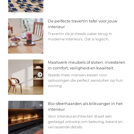
De perfecte travertin tafel voor jouw
interieur
Travertin zie je steeds vaker terug in
moderne interieurs. Dat is logisch,
Maatwerk meubels of sloten: investeren
in comfort, veiligheid en kwaliteit
Steeds meer mensen kiezen voor
oplossingen die perfect aansluiten op hun
woning
Bio-sfeerhaarden als blikvanger in het
interieur
Voor interieurarchitecten draait een
geslaagd ontwerp om beleving, balans en
verrassende details.