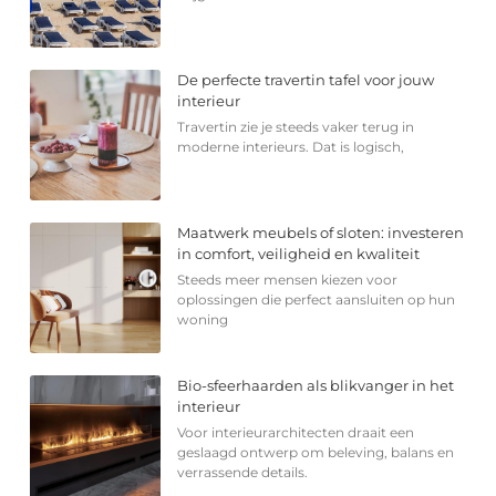
De perfecte travertin tafel voor jouw
interieur
Travertin zie je steeds vaker terug in
moderne interieurs. Dat is logisch,
Maatwerk meubels of sloten: investeren
in comfort, veiligheid en kwaliteit
Steeds meer mensen kiezen voor
oplossingen die perfect aansluiten op hun
woning
Bio-sfeerhaarden als blikvanger in het
interieur
Voor interieurarchitecten draait een
geslaagd ontwerp om beleving, balans en
verrassende details.