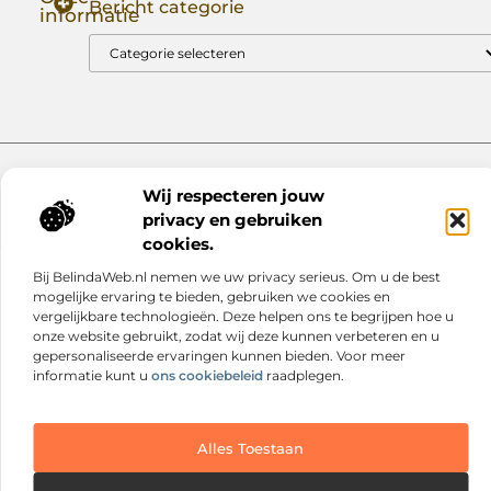
Bericht categorie
informatie
Goede Backlinks: Jouw Sleutel tot Hogere Google Rankings
Manieren om Geld te Verdienen met Mijn Website: Zo Zet Jij Je Website om in een Inkomstenbron
Website index
Cookiebeleid (EU)
Wij respecteren jouw
@2025 www.nextmagazine.nl. All Right Reserved.
privacy en gebruiken
cookies.
Bij BelindaWeb.nl nemen we uw privacy serieus. Om u de best
mogelijke ervaring te bieden, gebruiken we cookies en
vergelijkbare technologieën. Deze helpen ons te begrijpen hoe u
onze website gebruikt, zodat wij deze kunnen verbeteren en u
gepersonaliseerde ervaringen kunnen bieden. Voor meer
informatie kunt u
ons cookiebeleid
raadplegen.
Alles Toestaan