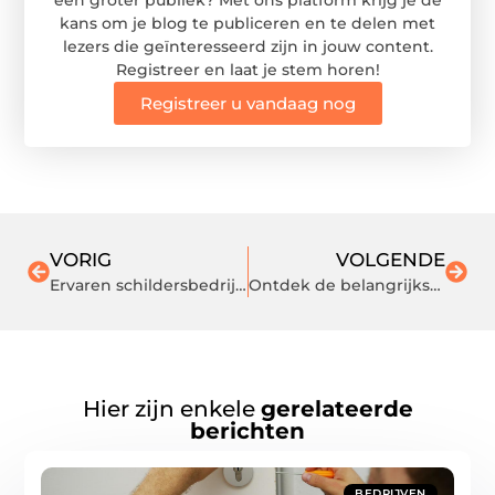
een groter publiek? Met ons platform krijg je de
kans om je blog te publiceren en te delen met
lezers die geïnteresseerd zijn in jouw content.
Registreer en laat je stem horen!
Registreer u vandaag nog
VORIG
VOLGENDE
Ervaren schildersbedrijf in Almelo gezocht?
Ontdek de belangrijkste voordelen van een op maat gemaakte keuken
Hier zijn enkele
gerelateerde
berichten
BEDRIJVEN