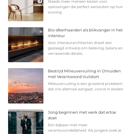
Steeds meer mensen kiezen voor
oplossingen die perfect aansluiten op hun
woning
Bio-sfeerhaarden als blikvanger in het
interieur
Voor interieurarchitecten draait een
geslaagd ontwerp om beleving, balans en
verrassende details.
Bestrijd Milieuvervuiling in IJmuiden
met Verantwoord Vuilstort
Milieuvervuiling is een groeiend probleem
dat ons allemaal aangaat, vooral in steden
Jong beginnen met werk dat ertoe
doet
Een bijbaan met meer
verantwoordelijkheid Als jongere zoek je