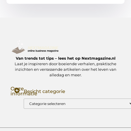
Van trends tot tips – lees het op Nextmagazine.nl
Laat je inspireren door boeiende verhalen, praktische
inzichten en verrassende artikelen over het leven van
alledag en meer.
Onze
Bericht categorie
informatie
Goede Backlinks: Jouw Sleutel tot Hogere Google Rankings
Manieren om Geld te Verdienen met Mijn Website: Zo Zet Jij Je Website om in een Inkomstenbron