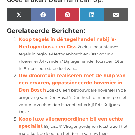
X
Facebook
Pinterest
LinkedIn
Email
(Twitter)
Gerelateerde Berichten:
Koop tegels in dé tegelhandel nabij ’s-
Hertogenbosch en Oss
Zoekt u naar nieuwe
tegels in regio ’s-Hertogenbosch en Oss voor uw
vloeren en/of wanden? Bij tegelhandel Toon den Otter
in Empel, een stadsdeel van...
Uw droomtuin realiseren met de hulp van
een ervaren, gepassioneerde hovenier in
Den Bosch
Zoekt u een betrouwbare hovenier in de
omgeving van Den Bosch? Dan hoeft u in principe niet
verder te zoeken dan Hoveniersbedrijf Eric Kuijpers.
Deze...
Koop luxe vliegengordijnen bij een echte
specialist
Bij Liso ® Vliegengordijnen kiest u zelf het
materiaal, de kleur en het dessin van uw luxe