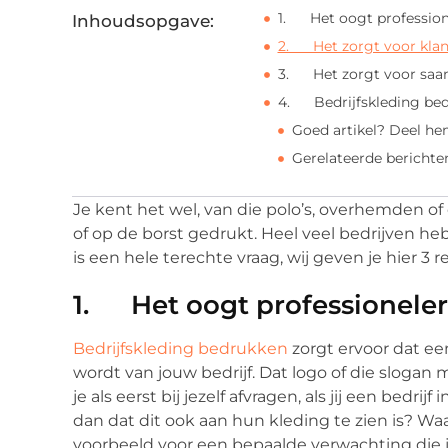
1. Het oogt profession
Inhoudsopgave:
2. Het zorgt voor kla
3. Het zorgt voor saa
4. Bedrijfskleding bedr
Goed artikel? Deel he
Gerelateerde berichte
Je kent het wel, van die polo’s, overhemden o
of op de borst gedrukt. Heel veel bedrijven he
is een hele terechte vraag, wij geven je hier 
1. Het oogt professioneler
Bedrijfskleding bedrukken
zorgt ervoor dat e
wordt van jouw bedrijf. Dat logo of die slogan 
je als eerst bij jezelf afvragen, als jij een bedr
dan dat dit ook aan hun kleding te zien is? Waa
voorbeeld voor een bepaalde verwachting die j