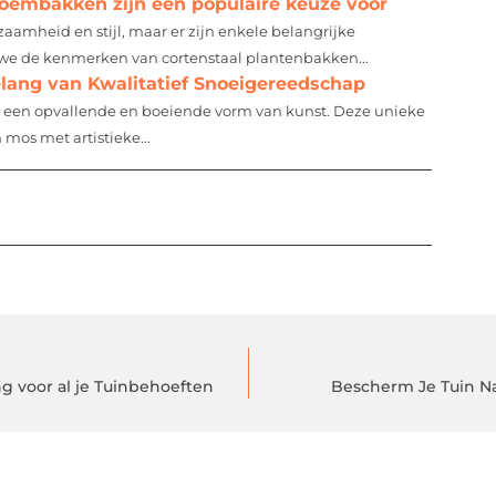
loembakken zijn een populaire keuze voor
amheid en stijl, maar er zijn enkele belangrijke
en we de kenmerken van cortenstaal plantenbakken...
elang van Kwalitatief Snoeigereedschap
tot een opvallende en boeiende vorm van kunst. Deze unieke
mos met artistieke...
 voor al je Tuinbehoeften
Bescherm Je Tuin Na