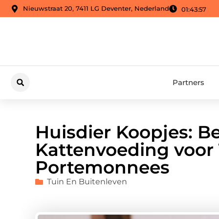
Nieuwstraat 20, 7411 LG Deventer, Nederland
01:43:58
Partners
Huisdier Koopjes: B
Kattenvoeding voor
Portemonnees
Tuin En Buitenleven