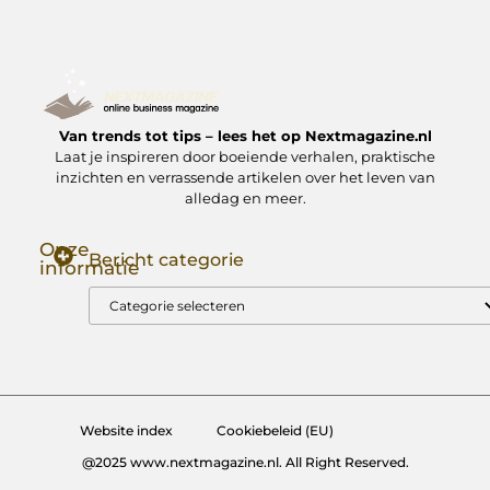
Van trends tot tips – lees het op Nextmagazine.nl
Laat je inspireren door boeiende verhalen, praktische
inzichten en verrassende artikelen over het leven van
alledag en meer.
Onze
Bericht categorie
informatie
Goede Backlinks: Jouw Sleutel tot Hogere Google Rankings
Manieren om Geld te Verdienen met Mijn Website: Zo Zet Jij Je Website om in een Inkomstenbron
Website index
Cookiebeleid (EU)
@2025 www.nextmagazine.nl. All Right Reserved.