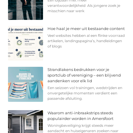
Een bijbaan met meer
verantwoordelijkheid Als jongere zoek je
misschien naar werk
Hoe haal je meer uit bestaande content
Veel websites hebben al een flinke voorraad
artikelen, landingspagina’s, handleidingen
of blogs
Strandlakens bedrukken voor je
sportclub of vereniging – een blijvend
aandenken voor elk lid
Een seizoen vol trainingen, wedstrijden en
onvergetelijke momenten verdient een
passende afsluiting.
Waarom anti-inbraakstrips steeds
populairder worden in Amersfoort
Woningbeveiliging krijgt steeds meer
aandacht en huiseigenaren zoeken naar