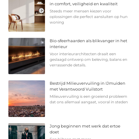
in comfort, veiligheid en kwaliteit
Steeds meer mensen kiezen voor
oplossingen die perfect aansluiten op hun
woning
Bio-sfeerhaarden als blikvanger in het
interieur
Voor interieurarchitecten draait een
geslaagd ontwerp om beleving, balans en
verrassende details.
Bestrijd Milieuvervuiling in IJmuiden
met Verantwoord Vuilstort
Milieuvervuiling is een groeiend probleem
dat ons allemaal aangaat, vooral in steden
Jong beginnen met werk dat ertoe
doet