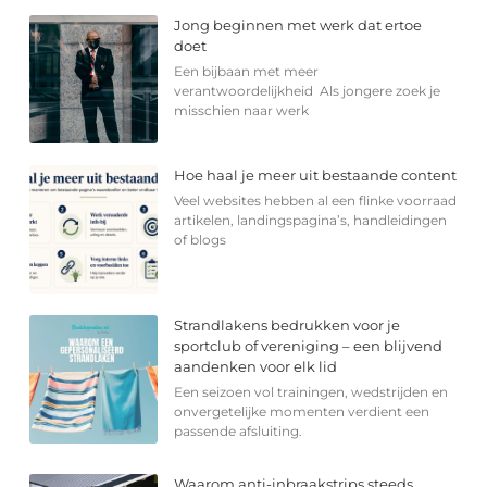
Jong beginnen met werk dat ertoe
doet
Een bijbaan met meer
verantwoordelijkheid Als jongere zoek je
misschien naar werk
Hoe haal je meer uit bestaande content
Veel websites hebben al een flinke voorraad
artikelen, landingspagina’s, handleidingen
of blogs
Strandlakens bedrukken voor je
sportclub of vereniging – een blijvend
aandenken voor elk lid
Een seizoen vol trainingen, wedstrijden en
onvergetelijke momenten verdient een
passende afsluiting.
Waarom anti-inbraakstrips steeds