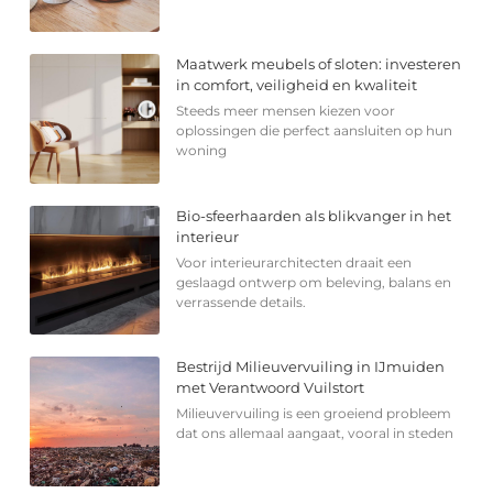
Maatwerk meubels of sloten: investeren
in comfort, veiligheid en kwaliteit
Steeds meer mensen kiezen voor
oplossingen die perfect aansluiten op hun
woning
Bio-sfeerhaarden als blikvanger in het
interieur
Voor interieurarchitecten draait een
geslaagd ontwerp om beleving, balans en
verrassende details.
Bestrijd Milieuvervuiling in IJmuiden
met Verantwoord Vuilstort
Milieuvervuiling is een groeiend probleem
dat ons allemaal aangaat, vooral in steden