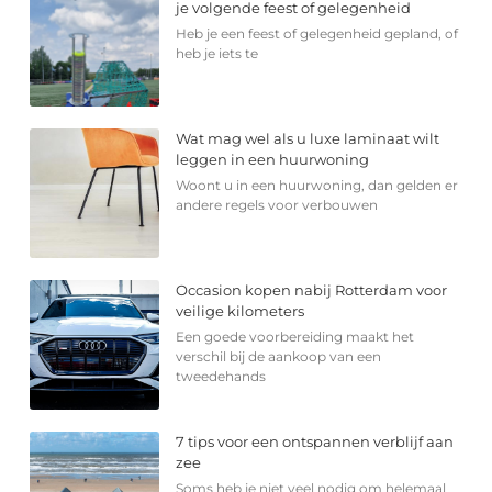
je volgende feest of gelegenheid
Heb je een feest of gelegenheid gepland, of
heb je iets te
Wat mag wel als u luxe laminaat wilt
leggen in een huurwoning
Woont u in een huurwoning, dan gelden er
andere regels voor verbouwen
Occasion kopen nabij Rotterdam voor
veilige kilometers
Een goede voorbereiding maakt het
verschil bij de aankoop van een
tweedehands
7 tips voor een ontspannen verblijf aan
zee
Soms heb je niet veel nodig om helemaal