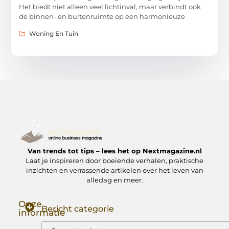
Het biedt niet alleen veel lichtinval, maar verbindt ook
de binnen- en buitenruimte op een harmonieuze
Woning En Tuin
Van trends tot tips – lees het op Nextmagazine.nl
Laat je inspireren door boeiende verhalen, praktische
inzichten en verrassende artikelen over het leven van
alledag en meer.
Onze
Bericht categorie
informatie
Goede Backlinks: Jouw Sleutel tot Hogere Google Rankings
Manieren om Geld te Verdienen met Mijn Website: Zo Zet Jij Je Website om in een Inkomstenbron