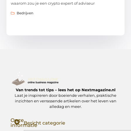
waarom zou je een crypto expert of adviseur
Bedrijven
Van trends tot tips – lees het op Nextmagazine.nl
Laat je inspireren door boeiende verhalen, praktische
inzichten en verrassende artikelen over het leven van
alledag en meer.
Onze
Bericht categorie
informatie
Goede Backlinks: Jouw Sleutel tot Hogere Google Rankings
Manieren om Geld te Verdienen met Mijn Website: Zo Zet Jij Je Website om in een Inkomstenbron