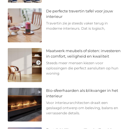
De perfecte travertin tafel voor jouw
interieur
Travertin zie je steeds vaker terug in
moderne interieurs. Dat is logisch,
Maatwerk meubels of sloten: investeren
in comfort, veiligheid en kwaliteit
Steeds meer mensen kiezen voor
oplossingen die perfect aansluiten op hun
woning
Bio-sfeerhaarden als blikvanger in het
interieur
Voor interieurarchitecten draait een
geslaagd ontwerp om beleving, balans en
verrassende details.