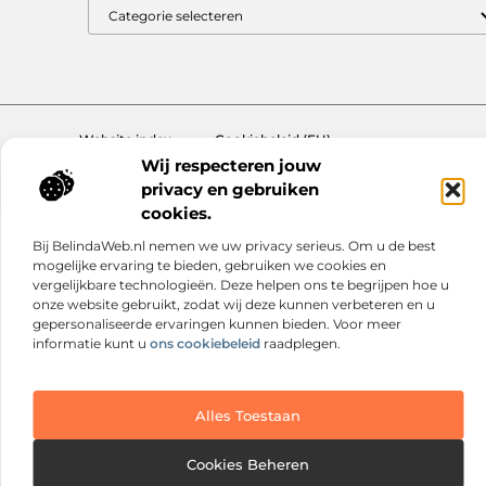
Website index
Cookiebeleid (EU)
Wij respecteren jouw
@2025 www.nextmagazine.nl. All Right Reserved.
privacy en gebruiken
cookies.
Bij BelindaWeb.nl nemen we uw privacy serieus. Om u de best
mogelijke ervaring te bieden, gebruiken we cookies en
vergelijkbare technologieën. Deze helpen ons te begrijpen hoe u
onze website gebruikt, zodat wij deze kunnen verbeteren en u
gepersonaliseerde ervaringen kunnen bieden. Voor meer
informatie kunt u
ons cookiebeleid
raadplegen.
Alles Toestaan
Cookies Beheren