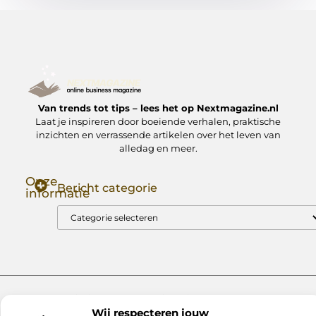
Van trends tot tips – lees het op Nextmagazine.nl
Laat je inspireren door boeiende verhalen, praktische
inzichten en verrassende artikelen over het leven van
alledag en meer.
Onze
Bericht categorie
informatie
Goede Backlinks: Jouw Sleutel tot Hogere Google Rankings
Manieren om Geld te Verdienen met Mijn Website: Zo Zet Jij Je Website om in een Inkomstenbron
Website index
Cookiebeleid (EU)
Wij respecteren jouw