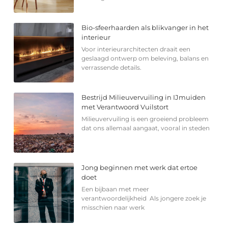
Bio-sfeerhaarden als blikvanger in het
interieur
Voor interieurarchitecten draait een
geslaagd ontwerp om beleving, balans en
verrassende details.
Bestrijd Milieuvervuiling in IJmuiden
met Verantwoord Vuilstort
Milieuvervuiling is een groeiend probleem
dat ons allemaal aangaat, vooral in steden
Jong beginnen met werk dat ertoe
doet
Een bijbaan met meer
verantwoordelijkheid Als jongere zoek je
misschien naar werk