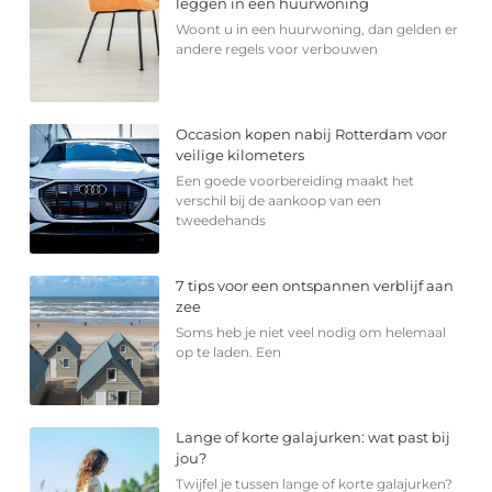
leggen in een huurwoning
Woont u in een huurwoning, dan gelden er
andere regels voor verbouwen
Occasion kopen nabij Rotterdam voor
veilige kilometers
Een goede voorbereiding maakt het
verschil bij de aankoop van een
tweedehands
7 tips voor een ontspannen verblijf aan
zee
Soms heb je niet veel nodig om helemaal
op te laden. Een
Lange of korte galajurken: wat past bij
jou?
Twijfel je tussen lange of korte galajurken?