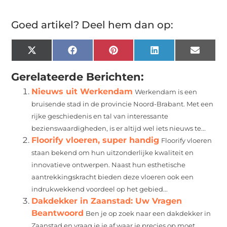
Goed artikel? Deel hem dan op:
X
Facebook
Pinterest
LinkedIn
Email
(Twitter)
Gerelateerde Berichten:
Nieuws uit Werkendam
Werkendam is een
bruisende stad in de provincie Noord-Brabant. Met een
rijke geschiedenis en tal van interessante
bezienswaardigheden, is er altijd wel iets nieuws te...
Floorify vloeren, super handig
Floorify vloeren
staan bekend om hun uitzonderlijke kwaliteit en
innovatieve ontwerpen. Naast hun esthetische
aantrekkingskracht bieden deze vloeren ook een
indrukwekkend voordeel op het gebied...
Dakdekker in Zaanstad: Uw Vragen
Beantwoord
Ben je op zoek naar een dakdekker in
Zaanstad en vraag je je af waar je precies op moet