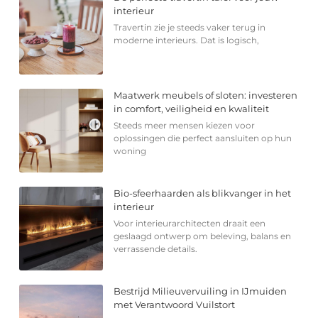
interieur
Travertin zie je steeds vaker terug in
moderne interieurs. Dat is logisch,
Maatwerk meubels of sloten: investeren
in comfort, veiligheid en kwaliteit
Steeds meer mensen kiezen voor
oplossingen die perfect aansluiten op hun
woning
Bio-sfeerhaarden als blikvanger in het
interieur
Voor interieurarchitecten draait een
geslaagd ontwerp om beleving, balans en
verrassende details.
Bestrijd Milieuvervuiling in IJmuiden
met Verantwoord Vuilstort