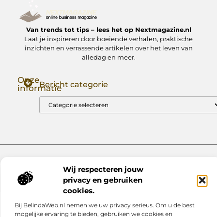
Van trends tot tips – lees het op Nextmagazine.nl
Laat je inspireren door boeiende verhalen, praktische
inzichten en verrassende artikelen over het leven van
alledag en meer.
Onze
Bericht categorie
informatie
Goede Backlinks: Jouw Sleutel tot Hogere Google Rankings
Manieren om Geld te Verdienen met Mijn Website: Zo Zet Jij Je Website om in een Inkomstenbron
Website index
Cookiebeleid (EU)
Wij respecteren jouw
@2025 www.nextmagazine.nl. All Right Reserved.
privacy en gebruiken
cookies.
Bij BelindaWeb.nl nemen we uw privacy serieus. Om u de best
mogelijke ervaring te bieden, gebruiken we cookies en