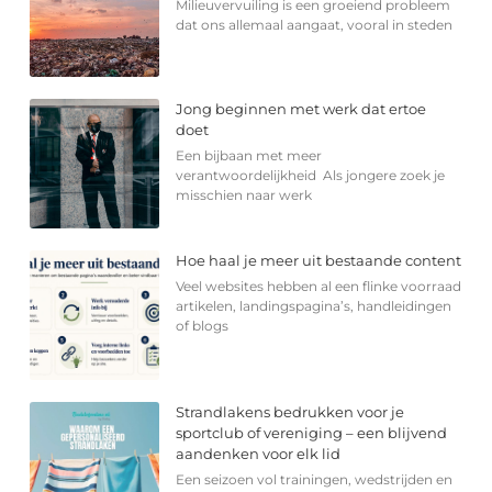
Milieuvervuiling is een groeiend probleem
dat ons allemaal aangaat, vooral in steden
Jong beginnen met werk dat ertoe
doet
Een bijbaan met meer
verantwoordelijkheid Als jongere zoek je
misschien naar werk
Hoe haal je meer uit bestaande content
Veel websites hebben al een flinke voorraad
artikelen, landingspagina’s, handleidingen
of blogs
Strandlakens bedrukken voor je
sportclub of vereniging – een blijvend
aandenken voor elk lid
Een seizoen vol trainingen, wedstrijden en