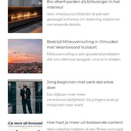
Bio-sfeerhaarden als blikvanger in het
interieur
Voor interieurarchitecten draait een
geslaagd ontwerp om beleving, balans en
verrassende details.
Bestrijd Milieuvervuiling in IJmuiden
met Verantwoord Vuilstort
Milieuvervuiling is een groeiend probleem
dat ons allemaal aangaat, vooral in steden
Jong beginnen met werk dat ertoe
doet
Een bijbaan met meer
verantwoordelijkheid Als jongere zoek je
misschien naar werk
Hoe haal je meer uit bestaande content
Veel websites hebben al een flinke voorraad