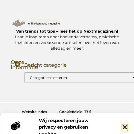
Van trends tot tips – lees het op Nextmagazine.nl
Laat je inspireren door boeiende verhalen, praktische
inzichten en verrassende artikelen over het leven van
alledag en meer.
Onze
Bericht categorie
informatie
Goede Backlinks: Jouw Sleutel tot Hogere Google Rankings
Manieren om Geld te Verdienen met Mijn Website: Zo Zet Jij Je Website om in een Inkomstenbron
Website index
Cookiebeleid (EU)
Wij respecteren jouw
@2025 www.nextmagazine.nl. All Right Reserved.
privacy en gebruiken
cookies.