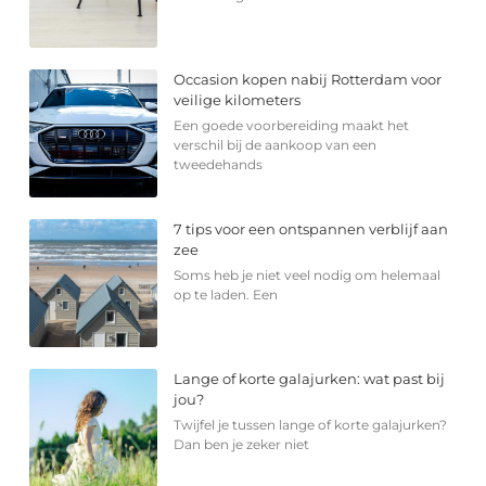
Occasion kopen nabij Rotterdam voor
veilige kilometers
Een goede voorbereiding maakt het
verschil bij de aankoop van een
tweedehands
7 tips voor een ontspannen verblijf aan
zee
Soms heb je niet veel nodig om helemaal
op te laden. Een
Lange of korte galajurken: wat past bij
jou?
Twijfel je tussen lange of korte galajurken?
Dan ben je zeker niet