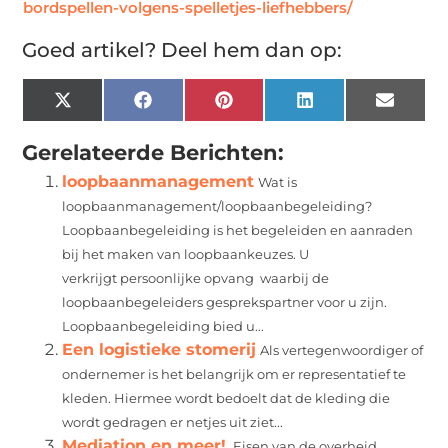
bordspellen-volgens-spelletjes-liefhebbers/
Goed artikel? Deel hem dan op:
X
Facebook
Pinterest
LinkedIn
Email
(Twitter)
Gerelateerde Berichten:
loopbaanmanagement
Wat is
loopbaanmanagement/loopbaanbegeleiding?
Loopbaanbegeleiding is het begeleiden en aanraden
bij het maken van loopbaankeuzes. U
verkrijgt persoonlijke opvang waarbij de
loopbaanbegeleiders gesprekspartner voor u zijn.
Loopbaanbegeleiding bied u...
Een logistieke stomerij
Als vertegenwoordiger of
ondernemer is het belangrijk om er representatief te
kleden. Hiermee wordt bedoelt dat de kleding die
wordt gedragen er netjes uit ziet...
Mediation en meer!
Eisen van de overheid