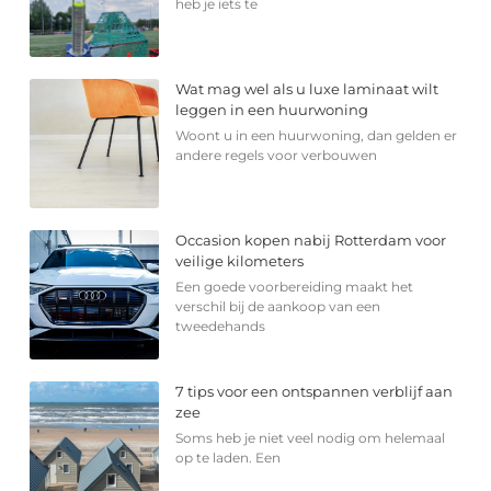
heb je iets te
Wat mag wel als u luxe laminaat wilt
leggen in een huurwoning
Woont u in een huurwoning, dan gelden er
andere regels voor verbouwen
Occasion kopen nabij Rotterdam voor
veilige kilometers
Een goede voorbereiding maakt het
verschil bij de aankoop van een
tweedehands
7 tips voor een ontspannen verblijf aan
zee
Soms heb je niet veel nodig om helemaal
op te laden. Een