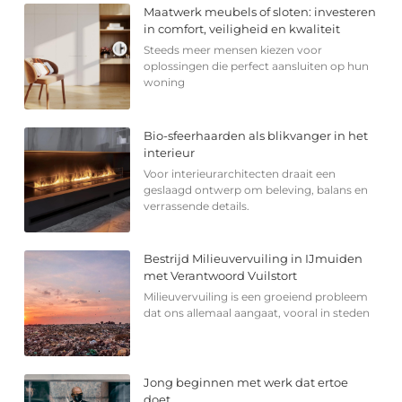
Maatwerk meubels of sloten: investeren
in comfort, veiligheid en kwaliteit
Steeds meer mensen kiezen voor
oplossingen die perfect aansluiten op hun
woning
Bio-sfeerhaarden als blikvanger in het
interieur
Voor interieurarchitecten draait een
geslaagd ontwerp om beleving, balans en
verrassende details.
Bestrijd Milieuvervuiling in IJmuiden
met Verantwoord Vuilstort
Milieuvervuiling is een groeiend probleem
dat ons allemaal aangaat, vooral in steden
Jong beginnen met werk dat ertoe
doet