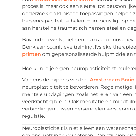
proces is, maar ook een sleutel tot persoonlij
onderzoek en klinische toepassingen helpen z
hersencapaciteit te halen. Hun focus ligt op he
aan herstel na traumatisch hersenletsel en deg
Bovendien werkt het centrum aan innovatieve 
Denk aan cognitieve training, fysieke therapie
printen
om gepersonaliseerde hulpmiddelen t
Hoe kun je je eigen neuroplasticiteit stimuler
Volgens de experts van het
Amsterdam Brain 
neuroplasticiteit te bevorderen. Regelmatig
mentale uitdagingen, zoals het leren van een 
veerkrachtig brein. Ook meditatie en mindfuln
verbindingen tussen hersendelen versterken di
regulatie.
Neuroplasticiteit is niet alleen een wetensch
om ons welzijn te verbeteren. Dankzij pioniers