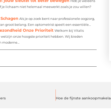
: jouw sleutel tot beter bewegen
Heb je weleens
of je lichaam niet helemaal meewerkt zoals je zou willen?
n Schagen
Als je op zoek bent naar professionele oogzorg,
an groot belang. Een optometrist speelt een essentiële...
Gezondheid Onze Prioriteit
Welkom bij Vitalis
welzijn onze hoogste prioriteit hebben. Wij bieden
n moderne...
bers