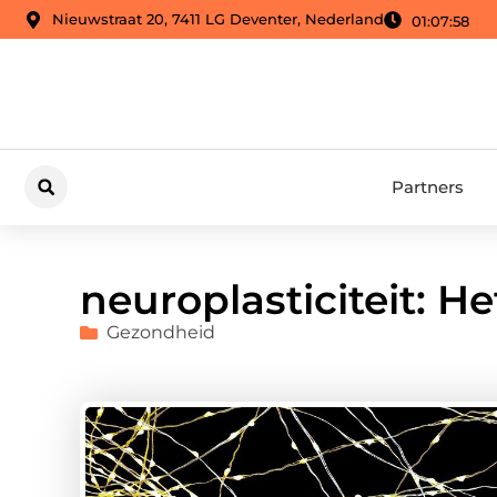
Nieuwstraat 20, 7411 LG Deventer, Nederland
01:07:59
Partners
neuroplasticiteit: H
Gezondheid