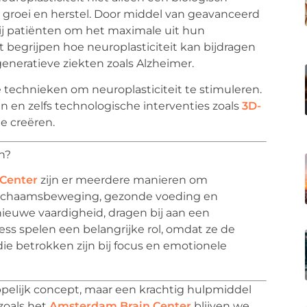
ke groei en herstel. Door middel van geavanceerd
ij patiënten om het maximale uit hun
t begrijpen hoe neuroplasticiteit kan bijdragen
eneratieve ziekten zoals Alzheimer.
technieken om neuroplasticiteit te stimuleren.
ën en zelfs technologische interventies zoals
3D-
e creëren.
en?
Center
zijn er meerdere manieren om
e lichaamsbeweging, gezonde voeding en
nieuwe vaardigheid, dragen bij aan een
ess spelen een belangrijke rol, omdat ze de
e betrokken zijn bij focus en emotionele
appelijk concept, maar een krachtig hulpmiddel
 zoals het
Amsterdam Brain Center
blijven we