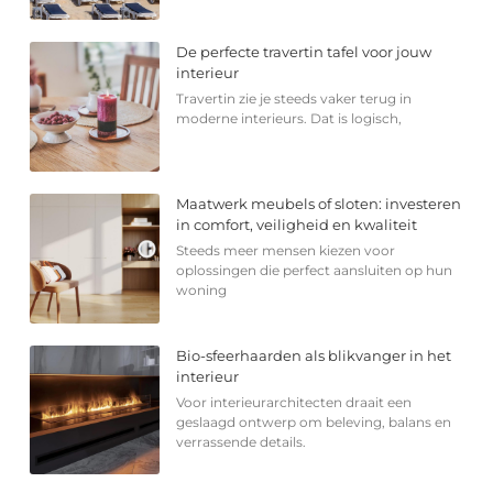
De perfecte travertin tafel voor jouw
interieur
Travertin zie je steeds vaker terug in
moderne interieurs. Dat is logisch,
Maatwerk meubels of sloten: investeren
in comfort, veiligheid en kwaliteit
Steeds meer mensen kiezen voor
oplossingen die perfect aansluiten op hun
woning
Bio-sfeerhaarden als blikvanger in het
interieur
Voor interieurarchitecten draait een
geslaagd ontwerp om beleving, balans en
verrassende details.