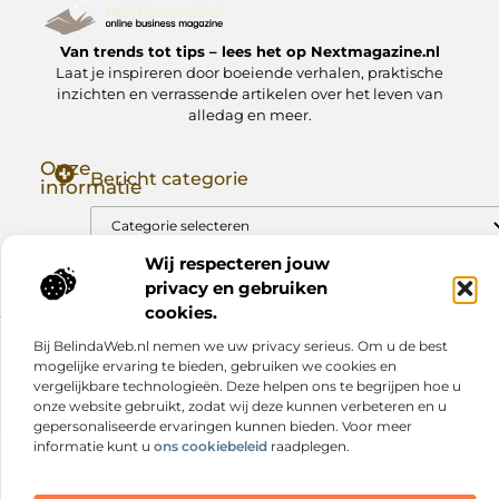
Van trends tot tips – lees het op Nextmagazine.nl
Laat je inspireren door boeiende verhalen, praktische
inzichten en verrassende artikelen over het leven van
alledag en meer.
Onze
Bericht categorie
informatie
Goede Backlinks: Jouw Sleutel tot Hogere Google Rankings
Manieren om Geld te Verdienen met Mijn Website: Zo Zet Jij Je Website om in een Inkomstenbron
Wij respecteren jouw
privacy en gebruiken
cookies.
Bij BelindaWeb.nl nemen we uw privacy serieus. Om u de best
Website index
Cookiebeleid (EU)
mogelijke ervaring te bieden, gebruiken we cookies en
@2025 www.nextmagazine.nl. All Right Reserved.
vergelijkbare technologieën. Deze helpen ons te begrijpen hoe u
onze website gebruikt, zodat wij deze kunnen verbeteren en u
gepersonaliseerde ervaringen kunnen bieden. Voor meer
informatie kunt u
ons cookiebeleid
raadplegen.