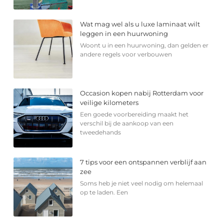
Wat mag wel als u luxe laminaat wilt
leggen in een huurwoning
Woont u in een huurwoning, dan gelden er
andere regels voor verbouwen
Occasion kopen nabij Rotterdam voor
veilige kilometers
Een goede voorbereiding maakt het
verschil bij de aankoop van een
tweedehands
7 tips voor een ontspannen verblijf aan
zee
Soms heb je niet veel nodig om helemaal
op te laden. Een