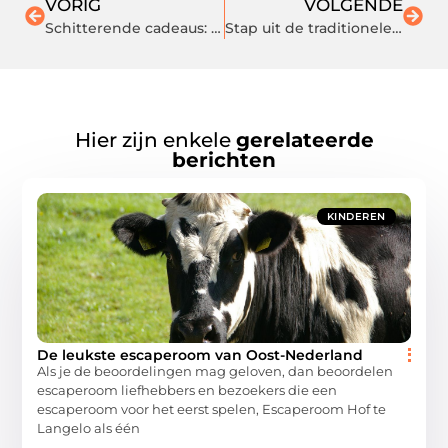
VORIG
VOLGENDE
Schitterende cadeaus: sieraden voor dames en heren
Stap uit de traditionele vastgoedstraten en ontdek de vrijheid van een huis verkopen zonder makelaar
Hier zijn enkele
gerelateerde
berichten
KINDEREN
De leukste escaperoom van Oost-Nederland
Als je de beoordelingen mag geloven, dan beoordelen
escaperoom liefhebbers en bezoekers die een
escaperoom voor het eerst spelen, Escaperoom Hof te
Langelo als één