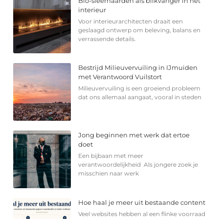
Bio-sfeerhaarden als blikvanger in het
interieur
Voor interieurarchitecten draait een
geslaagd ontwerp om beleving, balans en
verrassende details.
Bestrijd Milieuvervuiling in IJmuiden
met Verantwoord Vuilstort
Milieuvervuiling is een groeiend probleem
dat ons allemaal aangaat, vooral in steden
Jong beginnen met werk dat ertoe
doet
Een bijbaan met meer
verantwoordelijkheid Als jongere zoek je
misschien naar werk
Hoe haal je meer uit bestaande content
Veel websites hebben al een flinke voorraad