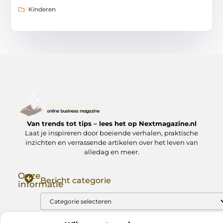
Kinderen
Van trends tot tips – lees het op Nextmagazine.nl
Laat je inspireren door boeiende verhalen, praktische
inzichten en verrassende artikelen over het leven van
alledag en meer.
Onze
Bericht categorie
informatie
Goede Backlinks: Jouw Sleutel tot Hogere Google Rankings
Manieren om Geld te Verdienen met Mijn Website: Zo Zet Jij Je Website om in een Inkomstenbron