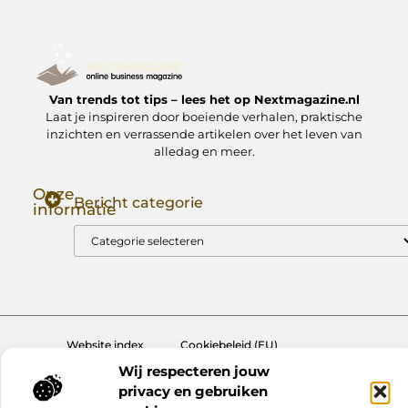
Van trends tot tips – lees het op Nextmagazine.nl
Laat je inspireren door boeiende verhalen, praktische
inzichten en verrassende artikelen over het leven van
alledag en meer.
Onze
Bericht categorie
informatie
Goede Backlinks: Jouw Sleutel tot Hogere Google Rankings
Manieren om Geld te Verdienen met Mijn Website: Zo Zet Jij Je Website om in een Inkomstenbron
Website index
Cookiebeleid (EU)
Wij respecteren jouw
@2025 www.nextmagazine.nl. All Right Reserved.
privacy en gebruiken