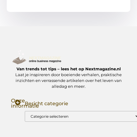
Van trends tot tips – lees het op Nextmagazine.nl
Laat je inspireren door boeiende verhalen, praktische
inzichten en verrassende artikelen over het leven van
alledag en meer.
Onze
Bericht categorie
informatie
Goede Backlinks: Jouw Sleutel tot Hogere Google Rankings
Manieren om Geld te Verdienen met Mijn Website: Zo Zet Jij Je Website om in een Inkomstenbron