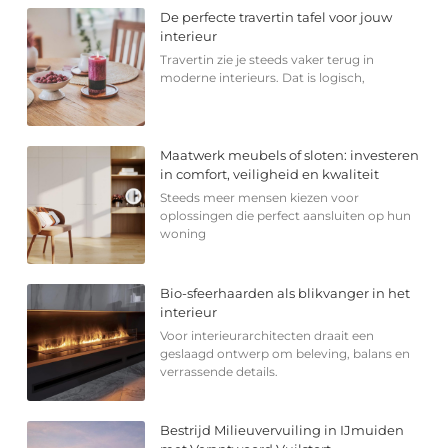
De perfecte travertin tafel voor jouw
interieur
Travertin zie je steeds vaker terug in
moderne interieurs. Dat is logisch,
Maatwerk meubels of sloten: investeren
in comfort, veiligheid en kwaliteit
Steeds meer mensen kiezen voor
oplossingen die perfect aansluiten op hun
woning
Bio-sfeerhaarden als blikvanger in het
interieur
Voor interieurarchitecten draait een
geslaagd ontwerp om beleving, balans en
verrassende details.
Bestrijd Milieuvervuiling in IJmuiden