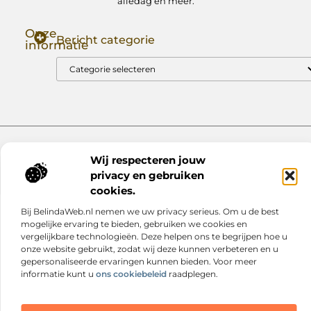
alledag en meer.
Onze
Bericht categorie
informatie
Goede Backlinks: Jouw Sleutel tot Hogere Google Rankings
Manieren om Geld te Verdienen met Mijn Website: Zo Zet Jij Je Website om in een Inkomstenbron
Website index
Cookiebeleid (EU)
Wij respecteren jouw
@2025 www.nextmagazine.nl. All Right Reserved.
privacy en gebruiken
cookies.
Bij BelindaWeb.nl nemen we uw privacy serieus. Om u de best
mogelijke ervaring te bieden, gebruiken we cookies en
vergelijkbare technologieën. Deze helpen ons te begrijpen hoe u
onze website gebruikt, zodat wij deze kunnen verbeteren en u
gepersonaliseerde ervaringen kunnen bieden. Voor meer
informatie kunt u
ons cookiebeleid
raadplegen.