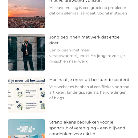
met Verantwoord Vuilstort
Milieuvervuiling is een groeiend probleem
dat ons allemaal aangaat, vooral in steden
Jong beginnen met werk dat ertoe
doet
Een bijbaan met meer
verantwoordelijkheid Als jongere zoek je
misschien naar werk
Hoe haal je meer uit bestaande content
Veel websites hebben al een flinke voorraad
artikelen, landingspagina’s, handleidingen
of blogs
Strandlakens bedrukken voor je
sportclub of vereniging – een blijvend
aandenken voor elk lid