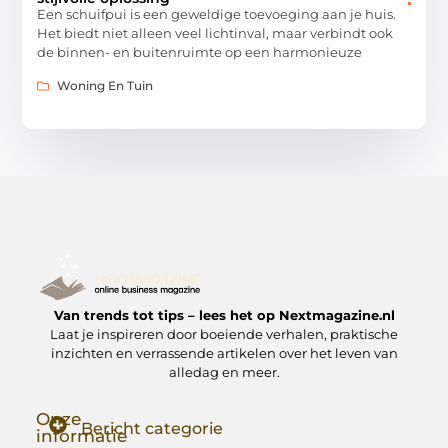
Een schuifpui is een geweldige toevoeging aan je huis.
Het biedt niet alleen veel lichtinval, maar verbindt ook
de binnen- en buitenruimte op een harmonieuze
Woning En Tuin
Van trends tot tips – lees het op Nextmagazine.nl
Laat je inspireren door boeiende verhalen, praktische
inzichten en verrassende artikelen over het leven van
alledag en meer.
Onze
Bericht categorie
informatie
Goede Backlinks: Jouw Sleutel tot Hogere Google Rankings
Manieren om Geld te Verdienen met Mijn Website: Zo Zet Jij Je Website om in een Inkomstenbron