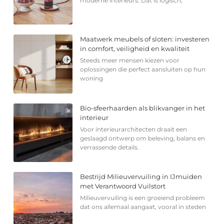
moderne interieurs. Dat is logisch,
Maatwerk meubels of sloten: investeren
in comfort, veiligheid en kwaliteit
Steeds meer mensen kiezen voor
oplossingen die perfect aansluiten op hun
woning
Bio-sfeerhaarden als blikvanger in het
interieur
Voor interieurarchitecten draait een
geslaagd ontwerp om beleving, balans en
verrassende details.
Bestrijd Milieuvervuiling in IJmuiden
met Verantwoord Vuilstort
Milieuvervuiling is een groeiend probleem
dat ons allemaal aangaat, vooral in steden