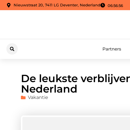
Nieuwstraat 20, 7411 LG Deventer, Nederland
06:56:58
Partners
De leukste verblijve
Nederland
Vakantie