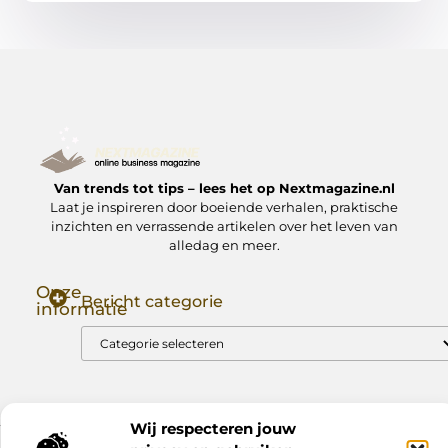
Van trends tot tips – lees het op Nextmagazine.nl
Laat je inspireren door boeiende verhalen, praktische
inzichten en verrassende artikelen over het leven van
alledag en meer.
Onze
Bericht categorie
informatie
Goede Backlinks: Jouw Sleutel tot Hogere Google Rankings
Manieren om Geld te Verdienen met Mijn Website: Zo Zet Jij Je Website om in een Inkomstenbron
Wij respecteren jouw