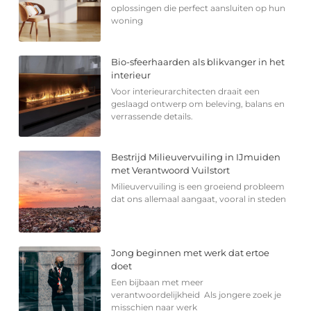
oplossingen die perfect aansluiten op hun
woning
Bio-sfeerhaarden als blikvanger in het
interieur
Voor interieurarchitecten draait een
geslaagd ontwerp om beleving, balans en
verrassende details.
Bestrijd Milieuvervuiling in IJmuiden
met Verantwoord Vuilstort
Milieuvervuiling is een groeiend probleem
dat ons allemaal aangaat, vooral in steden
Jong beginnen met werk dat ertoe
doet
Een bijbaan met meer
verantwoordelijkheid Als jongere zoek je
misschien naar werk