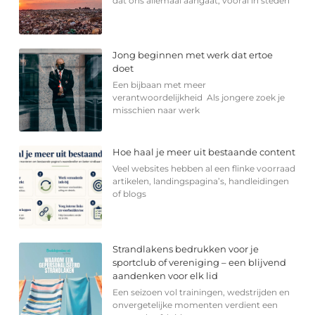
dat ons allemaal aangaat, vooral in steden
Jong beginnen met werk dat ertoe
doet
Een bijbaan met meer
verantwoordelijkheid Als jongere zoek je
misschien naar werk
Hoe haal je meer uit bestaande content
Veel websites hebben al een flinke voorraad
artikelen, landingspagina’s, handleidingen
of blogs
Strandlakens bedrukken voor je
sportclub of vereniging – een blijvend
aandenken voor elk lid
Een seizoen vol trainingen, wedstrijden en
onvergetelijke momenten verdient een