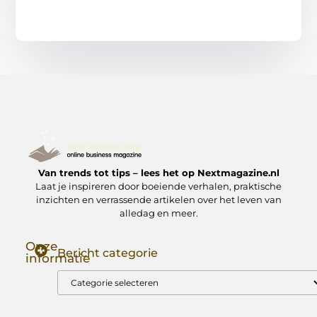
Van trends tot tips – lees het op Nextmagazine.nl
Laat je inspireren door boeiende verhalen, praktische
inzichten en verrassende artikelen over het leven van
alledag en meer.
Onze
Bericht categorie
informatie
Goede Backlinks: Jouw Sleutel tot Hogere Google Rankings
Manieren om Geld te Verdienen met Mijn Website: Zo Zet Jij Je Website om in een Inkomstenbron