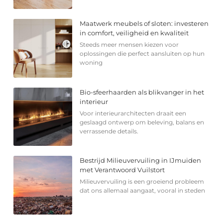
Maatwerk meubels of sloten: investeren
in comfort, veiligheid en kwaliteit
Steeds meer mensen kiezen voor
oplossingen die perfect aansluiten op hun
woning
Bio-sfeerhaarden als blikvanger in het
interieur
Voor interieurarchitecten draait een
geslaagd ontwerp om beleving, balans en
verrassende details.
Bestrijd Milieuvervuiling in IJmuiden
met Verantwoord Vuilstort
Milieuvervuiling is een groeiend probleem
dat ons allemaal aangaat, vooral in steden