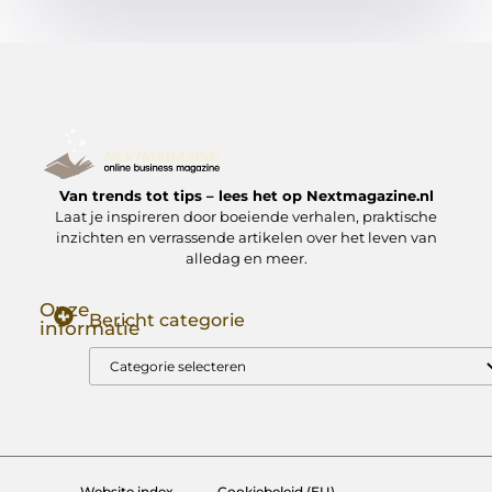
Van trends tot tips – lees het op Nextmagazine.nl
Laat je inspireren door boeiende verhalen, praktische
inzichten en verrassende artikelen over het leven van
alledag en meer.
Onze
Bericht categorie
informatie
Goede Backlinks: Jouw Sleutel tot Hogere Google Rankings
Manieren om Geld te Verdienen met Mijn Website: Zo Zet Jij Je Website om in een Inkomstenbron
Website index
Cookiebeleid (EU)