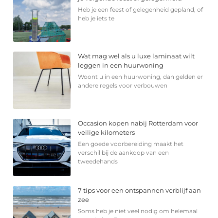
Heb je een feest of gelegenheid gepland, of
heb je iets te
Wat mag wel als u luxe laminaat wilt
leggen in een huurwoning
Woont u in een huurwoning, dan gelden er
andere regels voor verbouwen
Occasion kopen nabij Rotterdam voor
veilige kilometers
Een goede voorbereiding maakt het
verschil bij de aankoop van een
tweedehands
7 tips voor een ontspannen verblijf aan
zee
Soms heb je niet veel nodig om helemaal